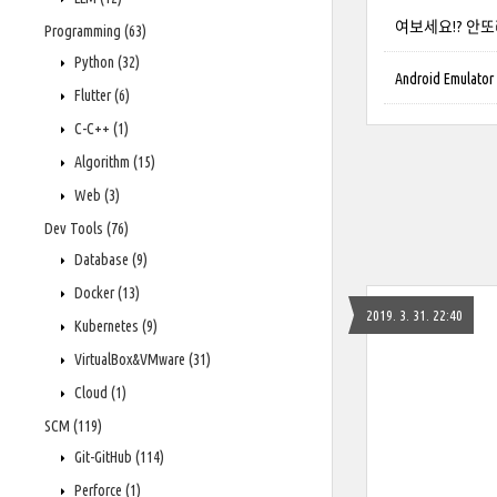
여보세요!? 안또라
Programming
(63)
Python
(32)
Android Emulat
Flutter
(6)
C-C++
(1)
Algorithm
(15)
Web
(3)
Dev Tools
(76)
Database
(9)
Docker
(13)
2019. 3. 31. 22:40
Kubernetes
(9)
VirtualBox&VMware
(31)
Cloud
(1)
SCM
(119)
Git-GitHub
(114)
Perforce
(1)