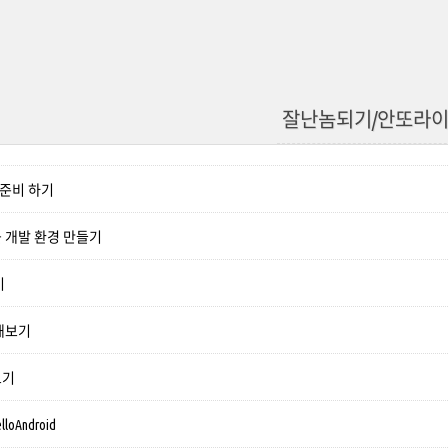
잘난놈되기/안또라
 준비 하기
 개발 환경 만들기
기
해보기
보기
loAndroid