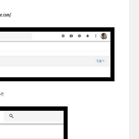
le.com/
!!