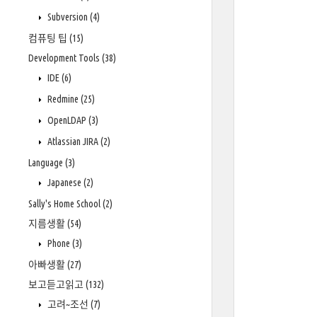
Subversion
(4)
컴퓨팅 팁
(15)
Development Tools
(38)
IDE
(6)
Redmine
(25)
OpenLDAP
(3)
Atlassian JIRA
(2)
Language
(3)
Japanese
(2)
Sally's Home School
(2)
지름생활
(54)
Phone
(3)
아빠생활
(27)
보고듣고읽고
(132)
고려~조선
(7)