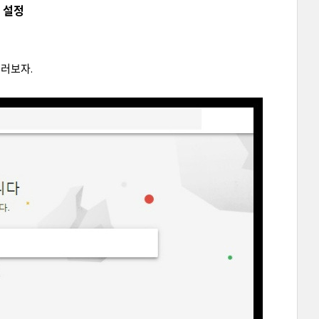
용 설정
눌러보자.