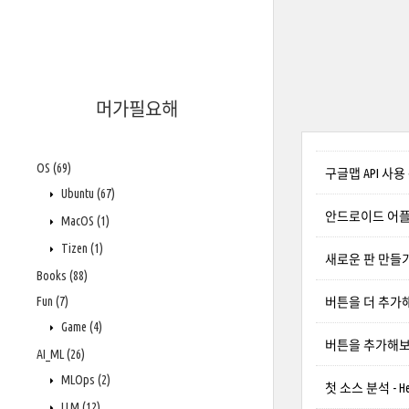
머가필요해
OS
(69)
구글맵 API 사용
Ubuntu
(67)
안드로이드 어플
MacOS
(1)
Tizen
(1)
새로운 판 만들
Books
(88)
Fun
(7)
버튼을 더 추가
Game
(4)
버튼을 추가해
AI_ML
(26)
MLOps
(2)
첫 소스 분석 - Hel
LLM
(12)