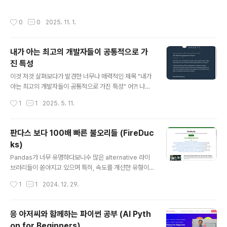
을 제공해준다. ▶ PEP 8 – Style Gu..
음 먹었다. ▶ ABC- 이름 자체가 뭔가 엄청나다 ^^- 197
0 ~ 1980년대에 배우기 쉽고, 사용하기 쉬운 언어를 만들
작성시간
0
0
2025. 11. 1.
기 위해 개발된 프로그래밍 언어 (BASIC 언어 대체로 고
안) - CWI(Centrum voor Wiskunde en Informatic
a, 네덜란드 국가 수학 및 컴퓨터 과학 연구소)의 프로젝트
내가 아는 최고의 개발자들이 공통적으로 가
로 진행 - Leo Geurts(레오 회르츠), Lambert Meerte
진 특성
ns(람베르트 메르텐스) 및 Steven Pemberton(스티븐
글 내용
펨버턴) 주도 - Guido van Rossum(귀도 반 로섬)이 19
이것 저것 살펴보다가 발견한 너무나 매력적인 제목 "내가
80년대초 구현자로써 참여함 생김새를 보면 정말 뭔가 상
아는 최고의 개발자들이 공통적으로 가진 특성" 어?! 나는
당히 친숙하다 ▶..
그 특성을 얼마나 갖고 있을까? 하는 생각이 들면서 링크를
작성시간
1
1
2025. 5. 11.
클릭하지 않을 수 없었다.https://news.hada.io/topic?i
d=20244 언제나 그렇지만 이런 글들을 읽게 되면 다시
한 번 깨닫게 되는 것이 있다.아! 결국은 내가 다 알고 있는
판다스 보다 100배 빠른 불오리들 (FireDuc
것이구나 😅 하지만, 진짜 찐!인 글들은 그 안에 디테일이
ks)
있다. 그리고, 오랜기간 기술 블로거 생활을 하고 있는 나이
글 내용
기에 느끼는 뿌듯함도 있었다!"글을 쓸 것" 그리고, 중형차
Pandas가 너무 유명하다보니수 많은 alternative 라이
한 대 값을 불태우며 늦깎이 대학원생 생활을 마쳤기에 또
브러리들이 쏟아지고 있으며 특히, 속도를 개선한 유형이
한 번 느끼는 뿌듯함!"배움을 멈추지 말 것" 명성을 쌓아야
많다. 그러다가 Pandas 보다 100배 더 빠르다는 불오리
작성시간
1
1
2024. 12. 29.
한다는 것에도 백번 동감 한다.어둠의 실력..
를 발견하게 되었다.- https://hwisnu.bearblog.dev/fi
reducks-pandas-but-100x-faster 응?! FireDock
s가 대체 뭔데, 이런 성능을 보여준다는거지?!- https://fir
응 아저씨와 함께하는 파이썬 공부 (AI Pyth
educks-dev.github.io/ 성능이 너무 잘 나와서인지 최
on for Beginners)