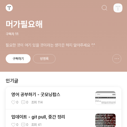
검색하기
티스토리
머가필요해
구독자
11
필요한 것이 여기 있을 것이라는 생각은 하지 말아주세요 ^.^
구독하기
방명록
신고하기 레이어
열기
인기글
영어 공부하기 - 굿모닝팝스
0
0
조회
114
업데이트 - git pull, 중간 정리
0
0
조회
41