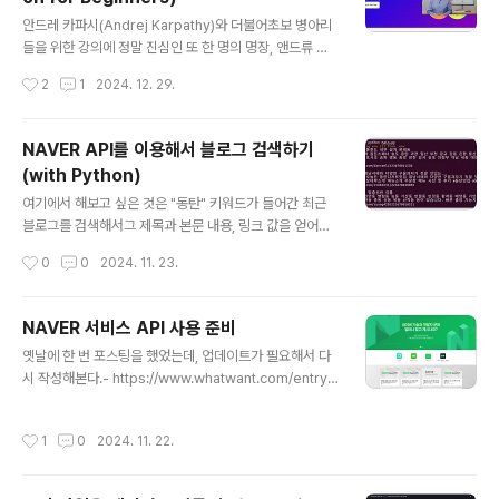
근 엄청난 뉴스들이 쏟아지고 있다.성능도 성능이지만, 기
글 내용
존에 Pandas로 작성한 코드를 그대로 사용할 수 있다는
안드레 카파시(Andrej Karpathy)와 더불어초보 병아리
점도 또 하나의 매력이다. 실제 측정한 성능은 어떻게 될
들을 위한 강의에 정말 진심인 또 한 명의 명장, 앤드류 응
까?- https://fireducks-dev.github.io/d..
(Andrew Ng) 아저씨 !!! 이번에는 파이썬 그것도 그냥 파
작성시간
2
1
2024. 12. 29.
이썬이 아니라 AI 파이썬 강의를 가지고 찾아오셨다.- htt
ps://www.deeplearning.ai/short-courses/ai-pyt
hon-for-beginners/ 살짝 아쉬운 점은 한국어 더빙 또
NAVER API를 이용해서 블로그 검색하기
는 한글 자막이 있으면 좋았겠지만,영어 자막 정도로 만족
(with Python)
해야 한다. (훌륭한 무료 강의인데, 이것만으로도 감지덕
글 내용
지!) 출석부 도장 쾅! 동영상 녹화 강의 단점을 해소하기
여기에서 해보고 싶은 것은 "동탄" 키워드가 들어간 최근
위한 AI Chatbot을 제공해준다.아쉽게도 한글은 안되고
블로그를 검색해서그 제목과 본문 내용, 링크 값을 얻어오
영어로만 된단다. Python 공부와 영어 공부를 한 번에 해
는 코드를 작성해보고자 한다. 0. 개발 환경- OS: Ubuntu
작성시간
0
0
2024. 11. 23.
결할 수 있다! (원..
20.04- Lang: Python 3.10.9 1. 준비① NAVER API
를 사용하기 위해 API 키를 생성하자. - NAVER 서비스
API 사용 준비 ② 환경변수를 다루기 위해서 dotenvx를
NAVER 서비스 API 사용 준비
사용해보자. - 아는 사람만 쓴다는 Config 관리자 - dot
글 내용
옛날에 한 번 포스팅을 했었는데, 업데이트가 필요해서 다
env, dotenvx 2. 코드 작성일단 API 호출을 위해 requ
시 작성해본다.- https://www.whatwant.com/entry/
ests 패키지를 사용하기로 했다. [ requirements.txt ]r
Naver-API-사용-준비하기 1. NAVER Developers네
equests==2.32.3 가급적 클래스 구조로 작성해봤다.[
이버 개발자 사이트에 방문해서 로그인까지 진행하자.- htt
main.py ]import requests..
작성시간
1
0
2024. 11. 22.
ps://developers.naver.com/ 2. 서비스 API일단 여
기에서는 "검색"을 위한 API 사용 신청하는 과정을 기준으
로 설명해보겠다. 상단 메뉴에서 "서비스 API - 검색" 메