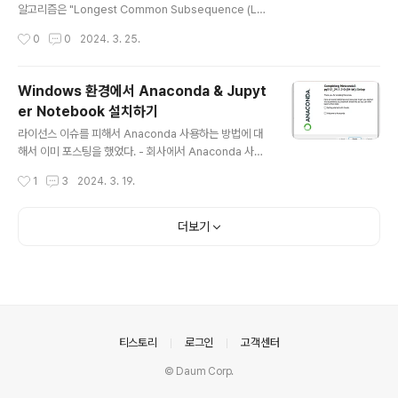
에 따라 계산 횟수가 달라진다는 것이다. 위의 예시와 같이
알고리즘은 "Longest Common Subsequence (LC
3개의 행렬이 주어졌을 때, 계산 횟수를 살펴보면 10배의
S)" 이다. 어떤 문제를 해결하고자 하는 것인지 설명하기
작성시간
0
0
2024. 3. 25.
차이가 발생한다는 것을 알 수 있..
전에 용어에 대한 정의부터 살펴보겠다. 여기에서 주의깊
게 살펴봐야 할 것은 "Substring"인데, 연속적인 charac
ter를 의미한다. 반면, "Subsequence"는 비연속적인 c
Windows 환경에서 Anaconda & Jupyt
haracter 순서를 포함한다. 2개의 string이 주어졌을 때,
er Notebook 설치하기
공통적으로 있는 subsequence를 "Common Subse
글 내용
quence"라고 한다. 그리고 "Common Subsequenc
라이선스 이슈를 피해서 Anaconda 사용하는 방법에 대
e" 중에서 가장 긴 길이를 갖는 것을 "Longest Commo
해서 이미 포스팅을 했었다. - 회사에서 Anaconda 사용
n Subsequence (LCS)"라고 한다. 이런 LCS를 구하
하기 (Miniconda + conda-forge) 그런데, Ubuntu 운
작성시간
1
3
2024. 3. 19.
는..
영체제를 기준으로 작성했다보니 Windows 환경을 사용
하는 분들의 불만 아닌 불만이 있는 것 같아서... Window
s 버전도 추가로 작성해본다. ① Miniconda 설치 ② con
더보기
da-forge 등록 ③ conda 가상환경 생성 ④ Jupyter N
otebook 설치 ① Miniconda 설치 - Windows 버전의
Miniconda3 Installer를 다운로드 받아서 설치하면 된
다. . https://docs.anaconda.com/free/miniconda/
- 약 78MB 정도의 용량의 설치파일이 다..
의안내
티스토리
로그인
고객센터
© Daum Corp.