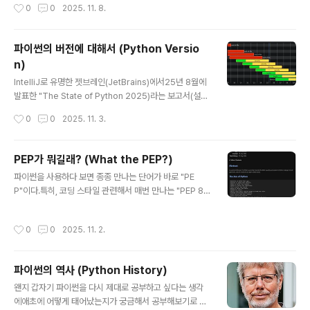
작성시간
0
0
2025. 11. 8.
어디에 저장이 되어있을까?! ▶ PyPI (Python Package
스템(호스트) 파이썬과 분리 ..
Index) - repository of software for the Python p
rogramming language - Python package: collec
파이썬의 버전에 대해서 (Python Versio
tion of related code modules (files) bundled wit
n)
h metadata describing how the package should
글 내용
be in..
IntelliJ로 유명한 젯브레인(JetBrains)에서25년 8월에
발표한 "The State of Python 2025)라는 보고서(설문
조사)를 살펴보면상당히 다양한 버전의 Python이 사용되
작성시간
0
0
2025. 11. 3.
고 있다는 것을 알 수 있다. 많은 사용자(15%)가 3.13 버
전 이상의 최신 Python 버전을 사용하고 있지만,1년 이상
오래된 버전을 사용하고 있을 가능성이 훨씬 더 높다(8
PEP가 뭐길래? (What the PEP?)
3%).그런데, 이렇게 오래된 버전의 Python을 사용해도
글 내용
파이썬을 사용하다 보면 종종 만나는 단어가 바로 "PE
괜찮은걸까? ▶ Status of Python versions (2025.1
P"이다.특히, 코딩 스타일 관련해서 매번 만나는 "PEP 8"
0.25 기준) - 가끔 아직도 2.x 버전 Python을 사용하는
규칙. 과연, PEP가 뭐길래? ▶ PEP Created - 1990년
경우를 최근에도 보는데, 보안을 생각하면 정말 위험한 선
대 후반 CNRI에 있던 Barry Warsaw(배리 워쇼우)가 많
택이다- 문제는 이제는 3.9 버전 이하도 모두 보안 패치도
작성시간
0
0
2025. 11. 2.
은 제안들을 Guido가 살펴볼 수 있도록 프로세스 도입 -
끝난 end..
RFC(Request for Comments, 인터넷 기술 및 표준에
관한 문서) 프로세스를 참조하여 (제안 → 토론 → 결론) 체
파이썬의 역사 (Python History)
계 수립 ▶ PEP 0 - Index of Python Enhancement
글 내용
Proposals (PEPs)- PEPs로 알려진 모든 PEP 목록을
왠지 갑자기 파이썬을 다시 제대로 공부하고 싶다는 생각
살펴볼 수 있게 제공해준다. - 다양한 기준으로 PEP 목록
에애초에 어떻게 태어났는지가 궁금해서 공부해보기로 마