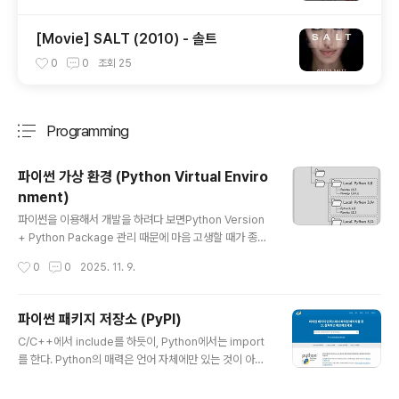
[Movie] SALT (2010) - 솔트
0
0
조회
25
Programming
분류 전체보기
주요 글 목록
파이썬 가상 환경 (Python Virtual Enviro
nment)
글 내용
파이썬을 이용해서 개발을 하려다 보면Python Version
+ Python Package 관리 때문에 마음 고생할 때가 종종
발생한다. 특히, 동시에 여러 프로젝트를 하려다보면A 프
작성시간
0
0
2025. 11. 9.
로젝트는 Python 3.12 환경에 PyTorch 관련 패키지들
이 필요하고B 프로젝트는 Python 3.14 환경에 FastAPI
관련 패키지가 필요하는 등...서로 다른 환경이 필요한 경우
파이썬 패키지 저장소 (PyPI)
가 있다. 이런 것을 섞어서 하려다보면 많은 문제가 발생할
글 내용
C/C++에서 include를 하듯이, Python에서는 import
수 있기에각 프로젝트마다 독립적인 개발환경을 제공해주
를 한다. Python의 매력은 언어 자체에만 있는 것이 아니
기 위한 가장 아름다운 방법이바로 파이썬 가상 환경이다.
라,필요하다고 생각하는 것은 거의 다 존재하는... 정말 다
▶ Virtual Environment - 독립적인 파이썬 환경 . 각 프
양하고 멋진 패키지들이 있기 때문이다. 그런 패키지들은
로젝트에 필요한 파이썬 버전과 라이브러리 관리 가능 - 시