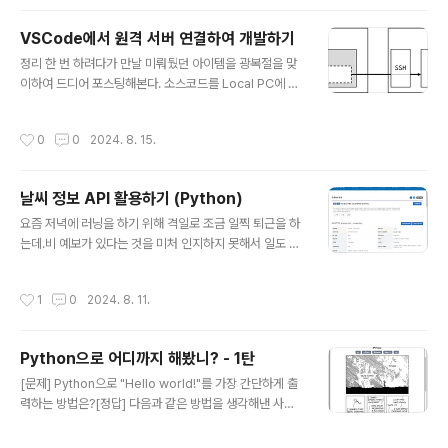
반응이 꽤 괜찮다. 사이트도 산뜻하게 디자인되어 있다.- h
ttps://fastht.ml/ FastHTML 스스로 만든 페이지이겠
VSCode에서 원격 서버 연결하여 개발하기
지?! ㅋㅋㅋ어!? 나처럼 생각하는 사람이 많아서인지..... 그
글 내용
렇다고 한다!!! 5천개가 넘는 Star와 200건이 넘는 Fork
정리 한 번 하려다가 만날 미뤄뒀던 아이템을 광복절을 맞
를 자랑하는 프로젝트이다.- https://github.com/Answ
이하여 드디어 포스팅해본다. 소스코드를 Local PC에 두
erDotAI/fasthtml GeekNews에서 괜히 경쟁력이 ..
지 않고, 원격 서버에 저장해놓고 사용해야할 경우가 있다.
주로 실행 환경의 제약이 있어서 그렇게 해야하기도 하고,
작성시간
0
0
2024. 8. 15.
아니면 에디터(IDE)를 따로 사용하고자 하는 경우에 그렇
게 하기도 한다. 지금 하고자 하는 것을 그림으로 표현해보
면 다음과 같다. 1. SSH - 일단, Local PC에서 Remote
날씨 정보 API 활용하기 (Python)
PC로 SSH 접속이 가능한 환경이어야 한다. - 그리고 가
글 내용
급적 SSH Public Key 방식으로 접근하는 것이 보안적으
요즘 저녁에 러닝을 하기 위해 격일로 조금 일찍 퇴근을 하
로도, 사용성 측면에서도 좋다. . SSH Public Key - SS
는데.비 예보가 있다는 것을 미처 인지하지 못해서 일도 못
H 공개키 . 조금 더 알아보는 SSH Public Key 2. VSC
하고 러닝도 못하는 그런 사태가... 이런 핑계(?)로 갑자기
ode - Loca..
날씨 정보를 API로 얻어오는 것을 한 번 해보고 싶어졌다.
작성시간
1
0
2024. 8. 11.
갑자기? 갑자기! 날씨 정보를 어디에서 얻어와야 할까!?당
연히 기상청 !!! 무료인데다가 심지어 샘플 코드까지 제공해
주고 있다. 사용을 위해서는 오른쪽 상단에 위치한 "활용신
Python으로 어디까지 해봤니? - 1탄
청"을 클릭하면 된다. 적절한 내용으로 작성하여 신청하면,
글 내용
즉시 승인이 된다. 상세 내용을 보면 다음과 같이 인증키 정
[문제] Python으로 "Hello world!"를 가장 간단하게 출
보를 확인할 수 있다. 이제 잘 동작하는지 검증을 해보자. 1.
력하는 방법은?[정답] 다음과 같은 방법을 생각해낸 사람
Python 환경을 맞춰야 한다.- requests 모듈을 사용하
은 파이썬 고수!!! [문제] "python -m antigravity"를 실
기 위해 설치가 필요하다. 2. 지역 위경도값을 확인하자..
행하면 어떤 결과가 나올까?[정답] 'antigravity'의 뜻은