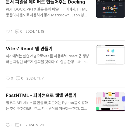
문서 파일을 데이터로 만들어주는 Docling
뉴를 선택해보자. 3. 오픈 API 이용 신청처음 사용자는 이
글 내용
용약관 동의나 계정 설정 등을 요구할 수도 있다.나는 예전
PDF, DOCX, PPTX 같은 문서 파일이나 이미지, HTML
에 신청했던 이력이 있어서인지 바로 애플리케이션 등록
등을여러 용도로 사용하기 좋게 Markdown, Json 형식
창으로 이동되었다. "애플리케이션 이름" 적절하게 창작하
으로 변환해주는 도구를 찾았다. 사실 너무 유명해서 알만
면 되고,"사용 API"는 ..
한 사람들은 이미 다 알고 있는 것 같지만 ^^- https://ds
작성시간
1
0
2024. 11. 18.
4sd.github.io/docling/ MIT 라이선스인 오픈소스 프
로젝트이다.- https://github.com/DS4SD/docling 파
이썬 패키지이기 때문에 파이썬 개발 환경이 필요하다 ^
Vite로 React 앱 만들기
^ 다양한 버전의 파이썬 활용을 위한 pyenv 환경이 필요
글 내용
하다면 아래 포스팅을 참고하기 바란다.- https://www.w
여기에서는 실습 개념으로Vite를 이용해서 React 앱 생성
hatwant.com/entry/pyenv 1. Installation가상환경
하는 과정만 빠르게 살펴볼 것이다. 0. 실습 환경- Ubuntu
생성 후 docling 설치까지 진행해보자.cuda, to..
20.04 1. Node- Vite를 사용하기 위해서는 node가 설
치되어 있어야 한다.- 아직 설치가 안되어 있다면, 아래 포
작성시간
0
0
2024. 11. 7.
스팅을 통해 nvm 기반으로 설치하자. . https://www.w
hatwant.com/entry/npm - 원활하게 Vite를 사용하기
위해서는 node 버전이 18 이상이어야 한다고 한다. 2. Vi
FastHTML - 파이썬으로 웹앱 만들기
te 설치- npm을 이용하여 vite를 설치하면 된다.> npm i
글 내용
nstall vite@latest 3. Project 생성- vite를 이용해서
업무로 API 서비스를 만들 때,최근에는 Python을 이용하
React project를 생성해보자. . 아래 캡처한 내역과 같이
는 것이 편하다보니 주로 FastAPI를 이용하곤 한다. 그러
3가지 정보를 작성 및 선택해주면 된..
다가 2달 전쯤 새로운 웹-프레임워크(Web-Framewor
k) 소식을 듣게 되었다.- https://news.hada.io/topic?i
작성시간
1
0
2024. 9. 23.
d=16091 새로운 프레임워크임에도 불구하고 의외로(?)