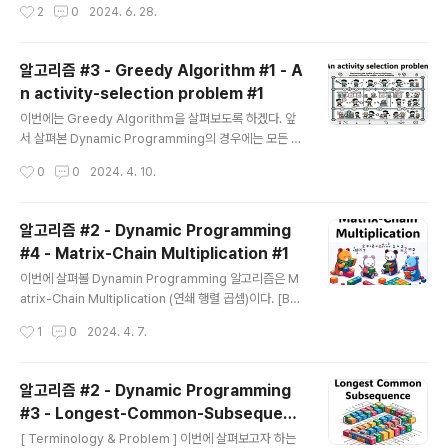
작성시간
2
0
2024. 6. 28.
반중력이며, 모든 것을 밀어내는 성질을 의미한다. 응?! 아
무것도 출력되는 것 없이 그냥 끝난다. 그런데... 갑자기 웹
브라우져가 실행되는데... 설마 XKCD를 처음보는 분이 계
알고리즘 #3 - Greedy Algorithm #1 - A
실리가.....?! 계실 수도 있으니 ^^ 설명을 해보자면, 랜들 먼
n activity-selection problem #1
로(Randall Munroe)가 일주일에 3번 연재하는 Web-C
글 내용
omic으로공대 개그, Geek스러운 개그가 주된 유머 코드
이번에는 Greedy Algorithm을 살펴보도록 하겠다. 앞
이다. 웹사이트 메뉴 中 WHAT IF? 컨텐츠를 기반으로 책
서 살펴본 Dynamic Programming의 경우에는 모든 경
도 ..
우의 수를 고려하여 최적의 솔루션을 찾는 방식이었다면 G
작성시간
0
0
2024. 4. 10.
reedy Algorithm은 어떤 순간에 최선으로 보이는 것을
선택해서 문제를 푸는 방식이다. 뭔 말이냐고!? 일단 하나
살펴보자. [Overview] 어떤 활동(activity)들의 집합이
알고리즘 #2 - Dynamic Programming
있다고 해보자. 이처럼 여러 activities들이 있을 때, 서로
#4 - Matrix-Chain Multiplication #1
겹치지 않고 동시에 할 수 있는 activities 중 가장 큰 sub
글 내용
set을 선택하는 문제는 어떻게 풀면 좋을까? 예를 들자면,
이번에 살펴볼 Dynamin Programming 알고리즘은 M
강의실이 하나만 있을 때 여러 수업들을 어떻게 배치해야
atrix-Chain Multiplication (연쇄 행렬 곱셈)이다. [Bac
가장 많은 수업들을 배치할 수 있는지를 정하는 것과 같다.
kground] 우선 알아야할 내용은 바로 "행렬 곱" 규칙이
작성시간
1
0
2024. 4. 7.
[Sample] 예시를 ..
다. '행렬 곱'을 하기 위해서는 앞 행렬의 column 길이와
뒤 행렬의 row 길이가 같아야 한다. 그러면, 앞 행렬의 ro
w 와 뒤 행렬의 column 길이만큼의 결과가 나온다. 두번
알고리즘 #2 - Dynamic Programming
째로 알아야할 내용은 행렬 곱에서 '결합 법칙'이 성립한다
#3 - Longest-Common-Subsequenc
는 것이다. 그런데, 여기에서 우리가 주의깊게 살펴봐야할
글 내용
e #1
사실이 하나 등장한다. 행렬 곱에서 결합을 어떻게 하는지
[ Terminology & Problem ] 이번에 살펴보고자 하는