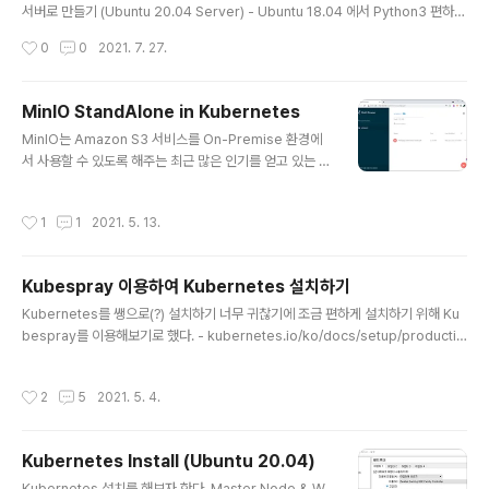
ess Controller는 다음의 2가지 이다. - kubernetes/i
서버로 만들기 (Ubuntu 20.04 Server) - Ubuntu 18.04 에서 Python3 편하게
ngress-nginx - nginxinc/kubernetes-ingress 첫
사용하기 - Kubernetes Install (Ubuntu 20.04) - Kubespray 이용하여 Kub
작성시간
0
0
2021. 7. 27.
번째 것..
ernetes 설치하기 - Vagrant 이미지 업로드 (VirtualBox) - Vagrant 사용하기 -
기본 - Vagrant 여러 개의 VM 생성하기 포스팅으로만 하면 위의 내용 정도뿐이지
만, 그 뒤에서 공부하고 시행착오를 겪은 것을 합치면.... 에휴... 멍청하면 손발 뿐만
MinIO StandAlone in Kubernetes
아니라 온몸이 고생한다더니... 로컬 환경에서 VM을 이용한 Kubernetes 실습 환
글 내용
MinIO는 Amazon S3 서비스를 On-Premise 환경에
경을 갖추는 것이 목표이다. VM 생..
서 사용할 수 있도록 해주는 최근 많은 인기를 얻고 있는 유
명한 Object Storage 프로젝트이다. https://min.io/
MinIO | High Performance, Kubernetes Native O
작성시간
1
1
2021. 5. 13.
bject Storage MinIO's High Performance Object
Storage is Open Source, Amazon S3 compatibl
e, Kubernetes Native and is designed for cloud
Kubespray 이용하여 Kubernetes 설치하기
native workloads like AI. min.io AI 개발환경을 On-
글 내용
Premise에서 구축할 때 사진, 동영상 같은 데이터 또는
Kubernetes를 쌩으로(?) 설치하기 너무 귀찮기에 조금 편하게 설치하기 위해 Ku
컨테이너 이미지와 같은 비정형 데이터를 저장하기 ..
bespray를 이용해보기로 했다. - kubernetes.io/ko/docs/setup/productio
n-environment/tools/kubespray/ Kubespray로 쿠버네티스 설치하기 이 가
이드는 Kubespray를 이용하여 GCE, Azure, OpenStack, AWS, vSphere, P
작성시간
2
5
2021. 5. 4.
acket(베어메탈), Oracle Cloud infrastructure(실험적) 또는 베어메탈 등에서
운영되는 쿠버네티스 클러스터를 설치하는 과정을 보여준다. Kub kubernetes.io
설치를 진행한 환경은 다음과 같다. - Location : Home (SKB Internet - 500M
Kubernetes Install (Ubuntu 20.04)
bps) - Hos..
글 내용
Kubernetes 설치를 해보자 한다. Master Node & W