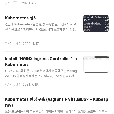
작성시간
1
0
2023. 4. 20.
살펴보자. (master)$ kubectl get deployments --n
amespace kube-system NAME READY UP-TO-
DATE AVAILABLE AGE calico-kube-controllers
Kubernetes 설치
1/1 1 1 3d19h coredns 2/2 2 2 3d19h dns-autosc
글 내용
aler 1/1 1 1 3d19h kubernetes-dashboard 1/1 1 1
간만에 Kubernetes 실습 환경 구축할 일이 생겨서 새로
3d19h kubernetes-metrics..
운 마음으로 진행하면서 기록으로 남겨 보고자 한다. 1. Se
rver - master 1대 + worker 2대 = 총 3대의 Server
를 준비하자. - 실습 환경은 VirtualBox로 하겠지만, 물리
작성시간
3
0
2023. 4. 17.
적인 Server로 이하 과정을 진행해도 무방하다. ① CPU
/ Memory - Kubernetes 설치를 위해서는 다음과 같은
최소 사양이 필요하다 . master: 2core, 2048MB . wo
Install `NGINX Ingress Controller` in
rker: 1core, 1280MB - 하지만, 원활한 동작을 위해서
Kubernetes
는 모두 2core, 2GB Spec으로 구성하자 ② Network
글 내용
- VirtualBox의 경우 사실 NAT 방식으로도 Kubernete
GCP, AWS와 같은 Cloud 업체에서 제공해주는 Manag
s 설치가 가능하긴 하다. - 하지만, ..
ed K8s 환경을 사용하는 것이 아니라, Local 환경에서
직접 K8s를 설치하는 경우 Ingress를 이용하기 위해서는
작성시간
7
4
2021. 9. 18.
추가적인 설치를 해야 한다. 다른 네트워크 관련된 것들과
마찬가지로 Ingress도 여러가지 중에 선택적으로 설치해
서 사용해야 한다. 직접 설치해서 사용하는 경우 일반적으
Kubernetes 환경 구축 (Vagrant + VirtualBox + Kubesp
로 Nginx 기반의 Ingress를 선택한다. 그런데, 이 부분에
ray)
서 고생을 했던 이유가 Nginx 기반 Ingress 자체도 종류
글 내용
가 여러가지라는 것이다. 그 중에서 대표적인 Nginx Ingr
오늘 포스팅을 위해 그동안 많은 과정을 거쳐왔나보다 ^^ - 오래된 노트북 - 우분투