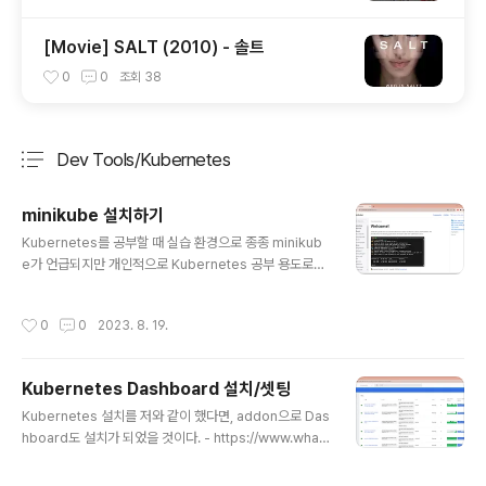
[Movie] SALT (2010) - 솔트
0
0
조회
38
Dev Tools/Kubernetes
분류 전체보기
주요 글 목록
minikube 설치하기
글 내용
Kubernetes를 공부할 때 실습 환경으로 종종 minikub
e가 언급되지만 개인적으로 Kubernetes 공부 용도로는
minikube를 절대 추천하지 않는다. 사실 여러 부분에서 K
8s를 제대로 구성한 것과의 차이가 꽤 크기 때문이다. 그리
작성시간
0
0
2023. 8. 19.
고 제대로 K8s 공부하기 위해서는 3대 이상의 머신 구성
이 필요하지만 minikube로는 그런 상황에 대해서 실습을
할 수 없다. 그리고, 결정적으로 실제 업무 용도로 miniku
Kubernetes Dashboard 설치/셋팅
be를 사용하지 않기에 굳이 minikube에 시간 투자할 필
글 내용
요가 없다고 생각했었다. 하지만, 세상 모든 것은 나름의 쓸
Kubernetes 설치를 저와 같이 했다면, addon으로 Das
모가 있다! 그렇다. minikube가 필요해서 설치 과정을 정
hboard도 설치가 되었을 것이다. - https://www.what
리해보고자 한다 ^^ 0. What you’ll need - 2 CPUs or
want.com/entry/Kubernetes-Install-1 그런데, 정말
more - 2GB of..
설치가 잘 되었을까? K8s master 서버에 접속 후 한 번