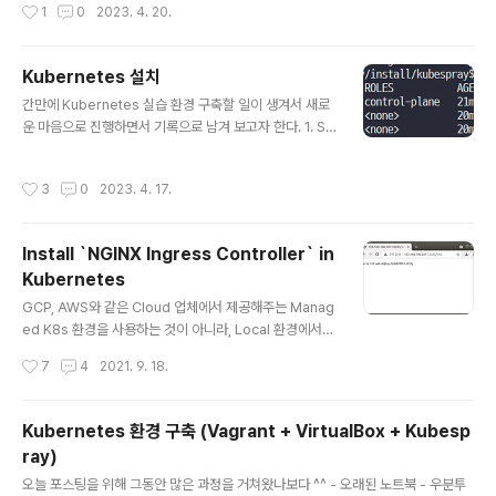
작성시간
1
0
2023. 4. 20.
살펴보자. (master)$ kubectl get deployments --n
amespace kube-system NAME READY UP-TO-
DATE AVAILABLE AGE calico-kube-controllers
Kubernetes 설치
1/1 1 1 3d19h coredns 2/2 2 2 3d19h dns-autosc
글 내용
aler 1/1 1 1 3d19h kubernetes-dashboard 1/1 1 1
간만에 Kubernetes 실습 환경 구축할 일이 생겨서 새로
3d19h kubernetes-metrics..
운 마음으로 진행하면서 기록으로 남겨 보고자 한다. 1. Se
rver - master 1대 + worker 2대 = 총 3대의 Server
를 준비하자. - 실습 환경은 VirtualBox로 하겠지만, 물리
작성시간
3
0
2023. 4. 17.
적인 Server로 이하 과정을 진행해도 무방하다. ① CPU
/ Memory - Kubernetes 설치를 위해서는 다음과 같은
최소 사양이 필요하다 . master: 2core, 2048MB . wo
Install `NGINX Ingress Controller` in
rker: 1core, 1280MB - 하지만, 원활한 동작을 위해서
Kubernetes
는 모두 2core, 2GB Spec으로 구성하자 ② Network
글 내용
- VirtualBox의 경우 사실 NAT 방식으로도 Kubernete
GCP, AWS와 같은 Cloud 업체에서 제공해주는 Manag
s 설치가 가능하긴 하다. - 하지만, ..
ed K8s 환경을 사용하는 것이 아니라, Local 환경에서
직접 K8s를 설치하는 경우 Ingress를 이용하기 위해서는
작성시간
7
4
2021. 9. 18.
추가적인 설치를 해야 한다. 다른 네트워크 관련된 것들과
마찬가지로 Ingress도 여러가지 중에 선택적으로 설치해
서 사용해야 한다. 직접 설치해서 사용하는 경우 일반적으
Kubernetes 환경 구축 (Vagrant + VirtualBox + Kubesp
로 Nginx 기반의 Ingress를 선택한다. 그런데, 이 부분에
ray)
서 고생을 했던 이유가 Nginx 기반 Ingress 자체도 종류
글 내용
가 여러가지라는 것이다. 그 중에서 대표적인 Nginx Ingr
오늘 포스팅을 위해 그동안 많은 과정을 거쳐왔나보다 ^^ - 오래된 노트북 - 우분투