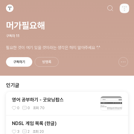
검색하기
티스토리
머가필요해
구독자
11
필요한 것이 여기 있을 것이라는 생각은 하지 말아주세요 ^.^
구독하기
방명록
신고하기 레이어
열기
인기글
영어 공부하기 - 굿모닝팝스
0
0
조회
70
NDSL 게임 목록 (한글)
3
2
조회
20