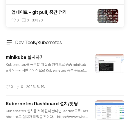
업데이트 - git pull, 중간 정리
0
0
조회
20
Dev Tools/Kubernetes
분류 전체보기
주요 글 목록
minikube 설치하기
글 내용
Kubernetes를 공부할 때 실습 환경으로 종종 minikub
e가 언급되지만 개인적으로 Kubernetes 공부 용도로는
minikube를 절대 추천하지 않는다. 사실 여러 부분에서 K
8s를 제대로 구성한 것과의 차이가 꽤 크기 때문이다. 그리
작성시간
0
0
2023. 8. 19.
고 제대로 K8s 공부하기 위해서는 3대 이상의 머신 구성
이 필요하지만 minikube로는 그런 상황에 대해서 실습을
할 수 없다. 그리고, 결정적으로 실제 업무 용도로 miniku
Kubernetes Dashboard 설치/셋팅
be를 사용하지 않기에 굳이 minikube에 시간 투자할 필
글 내용
요가 없다고 생각했었다. 하지만, 세상 모든 것은 나름의 쓸
Kubernetes 설치를 저와 같이 했다면, addon으로 Das
모가 있다! 그렇다. minikube가 필요해서 설치 과정을 정
hboard도 설치가 되었을 것이다. - https://www.what
리해보고자 한다 ^^ 0. What you’ll need - 2 CPUs or
want.com/entry/Kubernetes-Install-1 그런데, 정말
more - 2GB of..
설치가 잘 되었을까? K8s master 서버에 접속 후 한 번