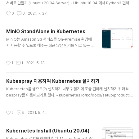
ess Controller는 다음의 2가지 이다. - kubernetes/i
서버로 만들기 (Ubuntu 20.04 Server) - Ubuntu 18.04 에서 Python3 편하게
ngress-nginx - nginxinc/kubernetes-ingress 첫
사용하기 - Kubernetes Install (Ubuntu 20.04) - Kubespray 이용하여 Kub
작성시간
0
0
2021. 7. 27.
번째 것..
ernetes 설치하기 - Vagrant 이미지 업로드 (VirtualBox) - Vagrant 사용하기 -
기본 - Vagrant 여러 개의 VM 생성하기 포스팅으로만 하면 위의 내용 정도뿐이지
만, 그 뒤에서 공부하고 시행착오를 겪은 것을 합치면.... 에휴... 멍청하면 손발 뿐만
MinIO StandAlone in Kubernetes
아니라 온몸이 고생한다더니... 로컬 환경에서 VM을 이용한 Kubernetes 실습 환
글 내용
MinIO는 Amazon S3 서비스를 On-Premise 환경에
경을 갖추는 것이 목표이다. VM 생..
서 사용할 수 있도록 해주는 최근 많은 인기를 얻고 있는 유
명한 Object Storage 프로젝트이다. https://min.io/
MinIO | High Performance, Kubernetes Native O
작성시간
1
1
2021. 5. 13.
bject Storage MinIO's High Performance Object
Storage is Open Source, Amazon S3 compatibl
e, Kubernetes Native and is designed for cloud
Kubespray 이용하여 Kubernetes 설치하기
native workloads like AI. min.io AI 개발환경을 On-
글 내용
Premise에서 구축할 때 사진, 동영상 같은 데이터 또는
Kubernetes를 쌩으로(?) 설치하기 너무 귀찮기에 조금 편하게 설치하기 위해 Ku
컨테이너 이미지와 같은 비정형 데이터를 저장하기 ..
bespray를 이용해보기로 했다. - kubernetes.io/ko/docs/setup/productio
n-environment/tools/kubespray/ Kubespray로 쿠버네티스 설치하기 이 가
이드는 Kubespray를 이용하여 GCE, Azure, OpenStack, AWS, vSphere, P
작성시간
2
5
2021. 5. 4.
acket(베어메탈), Oracle Cloud infrastructure(실험적) 또는 베어메탈 등에서
운영되는 쿠버네티스 클러스터를 설치하는 과정을 보여준다. Kub kubernetes.io
설치를 진행한 환경은 다음과 같다. - Location : Home (SKB Internet - 500M
Kubernetes Install (Ubuntu 20.04)
bps) - Hos..
글 내용
Kubernetes 설치를 해보자 한다. Master Node & W