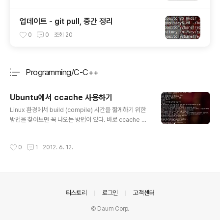
업데이트 - git pull, 중간 정리
0
0
조회
20
Programming/C-C++
분류 전체보기
주요 글 목록
Ubuntu에서 ccache 사용하기
글 내용
Linux 환경에서 build (compile) 시간을 짧게하기 위한
방법을 찾아보면 꼭 나오는 방법이 있다. 바로 ccache 와
distcc 다! 여기에서는 ccache에 대해서 알아보겠다. 원
리는 비교적 간단하다. 처음에 빌드를 할 때에 정보와 함께
작성시간
0
1
2012. 6. 12.
그 결과물을 저장하고 있다가, 다음 번 빌드를 할 때엔 정보
를 비교해서 같은 파일의 빌드를 한다면 저장하고 있는 결
과물을 활용하는 것이다. 그렇게 함으로써 두 번째 빌드부
터는 변경된 부분만 빌드를 수행하므로 소요시간이 짧아지
는 것이다. 1. 공식 사이트 - http://ccache.samba.org/
의안내
티스토리
로그인
고객센터
- License : GPL3 - 기본적으로 gcc 컴파일에 적용을
할 수 있으며, Cross-compiler (Tool-chain)에도 적용
© Daum Corp.
할 수 있다...