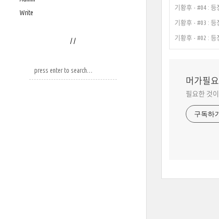
기황후 - #04 :
Write
기황후 - #03 :
기황후 - #02 :
/
/
머가필요
필요한 것이
구독하