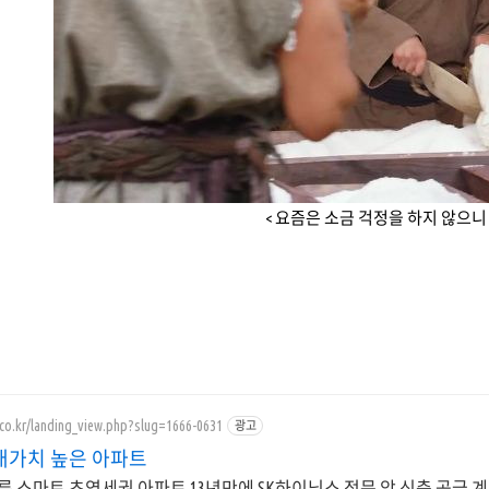
< 요즘은 소금 걱정을 하지 않으니 
.co.kr/landing_view.php?slug=1666-0631
광고
래가치 높은 아파트
 스마트 초역세권 아파트 13년만에 SK하이닉스 정문 앞 신축 공급 계