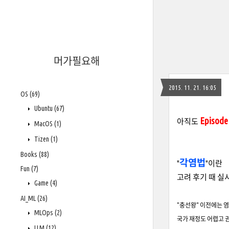
머가필요해
2015. 11. 21. 16:05
OS
(69)
Ubuntu
(67)
Episode
아직도
MacOS
(1)
Tizen
(1)
Books
(88)
각염법
"
"이란
Fun
(7)
고려 후기 때 실
Game
(4)
AI_ML
(26)
"충선왕" 이전에는 
MLOps
(2)
국가 재정도 어렵고 
LLM
(12)