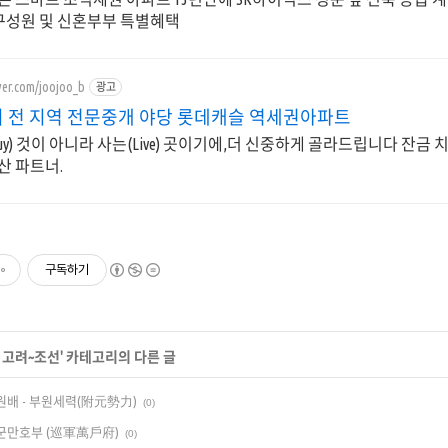
구성원 및 신혼부부 특별혜택
ver.com/joojoo_b
광고
 전 지역 전문중개 야당 롯데캐슬 역세권아파트
uy) 것이 아니라 사는(Live) 곳이기에,더 신중하게 골라드립니다 잔금 
산 파트너.
구독하기
>
고려~조선
' 카테고리의 다른 글
 부원배 - 부원세력(附元勢力)
(0)
: 순군만호부 (巡軍萬戶府)
(0)