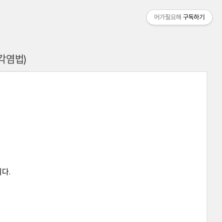
머가필요해
구독하기
(각염법)
다.