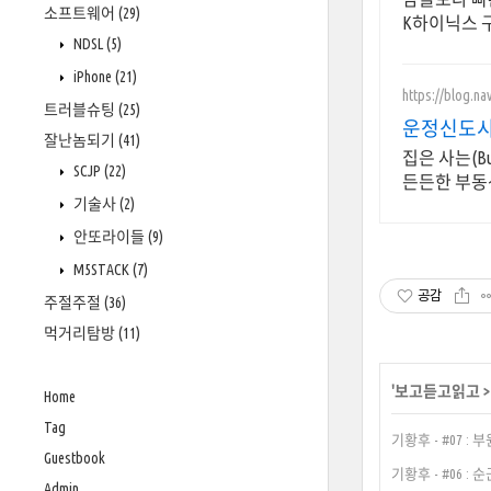
소프트웨어
(29)
K하이닉스 
NDSL
(5)
iPhone
(21)
https://blog.na
트러블슈팅
(25)
운정신도시
잘난놈되기
(41)
집은 사는(B
SCJP
(22)
든든한 부동
기술사
(2)
안또라이들
(9)
M5STACK
(7)
공감
주절주절
(36)
먹거리탐방
(11)
'
보고듣고읽고
Home
Tag
기황후 - #07 :
Guestbook
기황후 - #06 
Admin