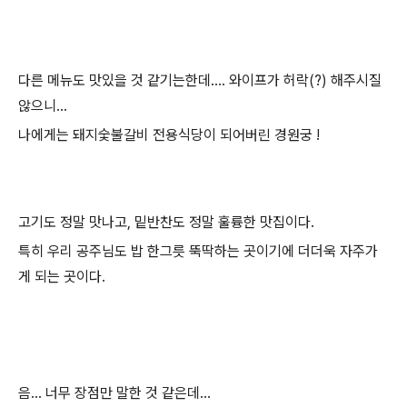
다른 메뉴도 맛있을 것 같기는한데.... 와이프가 허락(?) 해주시질
않으니...
나에게는 돼지숯불갈비 전용식당이 되어버린 경원궁 !
고기도 정말 맛나고, 밑반찬도 정말 훌륭한 맛집이다.
특히 우리 공주님도 밥 한그릇 뚝딱하는 곳이기에 더더욱 자주가
게 되는 곳이다.
음... 너무 장점만 말한 것 같은데...