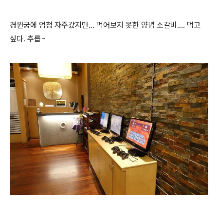
경원궁에 엄청 자주갔지만... 먹어보지 못한 양념 소갈비.... 먹고
싶다. 추릅~