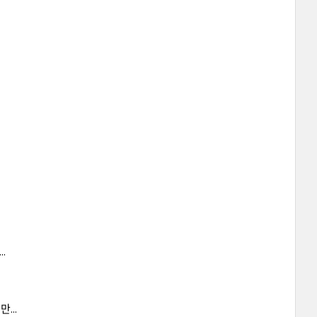
.
...