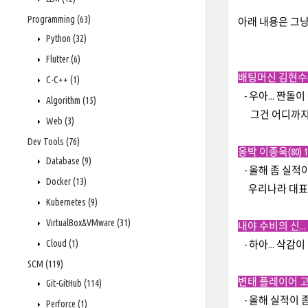
Programming
(63)
아래 내용은 그냥
Python
(32)
Flutter
(6)
배팅머신 김현수(8
C-C++
(1)
- 우아... 짠돌
Algorithm
(15)
그건 어디까지나 
Web
(3)
Dev Tools
(76)
옹박 이종욱(80) 
Database
(9)
- 올해 좀 실적이 
Docker
(13)
우리나라 대표 달
Kubernetes
(9)
VirtualBox&VMware
(31)
내야 수비의 신... 
Cloud
(1)
- 하아... 삭감
SCM
(119)
변태 플레이어 고제트
Git-GitHub
(114)
- 올해 실적이 
Perforce
(1)