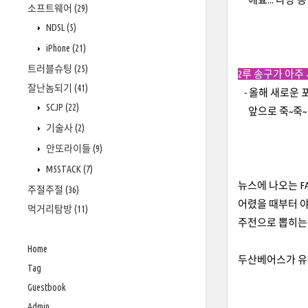
소프트웨어
(29)
NDSL
(5)
iPhone
(21)
트러블슈팅
(25)
2루 송구가 아주 
잘난놈되기
(41)
- 올해 새로운 
SCJP
(22)
앞으로 죽~죽~ 
기술사
(2)
안또라이들
(9)
M5STACK
(7)
뉴스에 나오는 F
주절주절
(36)
어렸을 때부터 야
먹거리탐방
(11)
주전으로 뽑히는 
Home
두산베어스가 유난
Tag
Guestbook
Admin