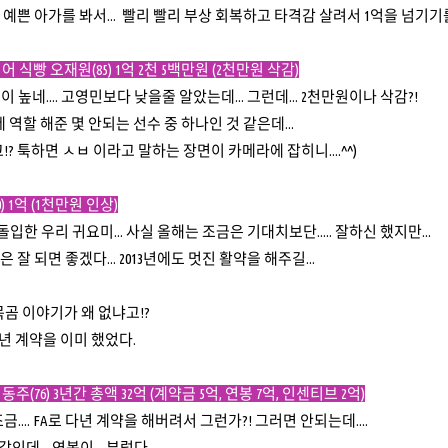
쁜 아가를 봐서... 빨리 빨리 부상 회복하고 타격감 살려서 1억을 넘기기를.
 식빵 오재원(85) 1억 2천 5백만원 (2천만원 삭감)
 높네.... 고영민보다 낮을줄 알았는데... 그런데... 2천만원이나 삭감?!
역할 해준 몇 안되는 선수 중 하나인 것 같은데...
 툭하면 ㅅㅂ 이라고 말하는 장면이 카메라에 잡히니....^^)
 1억 (1천만원 인상)
돌입한 우리 귀요미... 사실 올해는 조금은 기대치보단..... 잘하신 했지만...
 되면 좋겠다... 2013년에도 멋진 활약을 해주길...
목곰 이야기가 왜 없냐고!?
다년 계약을 이미 했었다.
(76) 3년간 총액 32억 (계약금 5억, 연봉 7억, 인센티브 2억)
금.... FA로 다년 계약을 해버려서 그런가?! 그러면 안되는데....
인데... 연봉이... 부럽다...