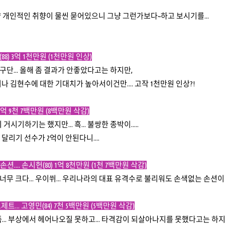
 개인적인 취향이 물씬 묻어있으니 그냥 그런가보다~하고 보시기를...
8) 3억 1천만원 (1천만원 인상)
이 구단... 올해 좀 결과가 안좋았다고는 하지만,
김현수에 대한 기대치가 높아서이건만.... 고작 1천만원 인상?!
1억 9천 7백만원 (8백만원 삭감)
거시기하기는 했지만... 흑... 불쌍한 종박이.....
리기 선수가 2억이 안된다니....
손션.... 손시헌(80) 1억 8천만원 (1천 7백만원 삭감)
이 너무 크다... 우이쒸... 우리나라의 대표 유격수로 불리워도 손색없는 손션이..
... 고영민(84) 7천 5백만원 (5백만원 삭감)
좀... 부상에서 헤어나오질 못하고... 타격감이 되살아나지를 못했다고는 하지만