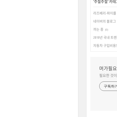
'
주절주절
' 카
라즈베리-파이를
네이버의 블로그 
까는 중
(0)
2010년 국내 트
자동차 구입비용
머가필요
필요한 것이
구독하