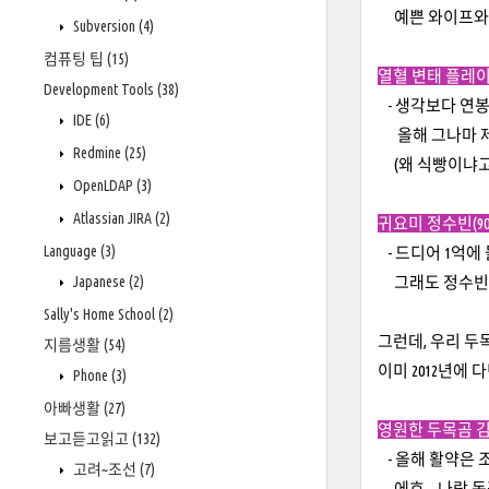
예쁜 와이프와 예
Subversion
(4)
컴퓨팅 팁
(15)
열혈 변태 플레이어
Development Tools
(38)
- 생각보다 연봉이
IDE
(6)
올해 그나마 제 
Redmine
(25)
(왜 식빵이냐고!?
OpenLDAP
(3)
Atlassian JIRA
(2)
귀요미 정수빈(90)
Language
(3)
- 드디어 1억에 
Japanese
(2)
그래도 정수빈은 잘
Sally's Home School
(2)
그런데, 우리 두
지름생활
(54)
이미 2012년에 
Phone
(3)
아빠생활
(27)
영원한 두목곰 김동주
보고듣고읽고
(132)
- 올해 활약은 조
고려~조선
(7)
에효... 나랑 동갑