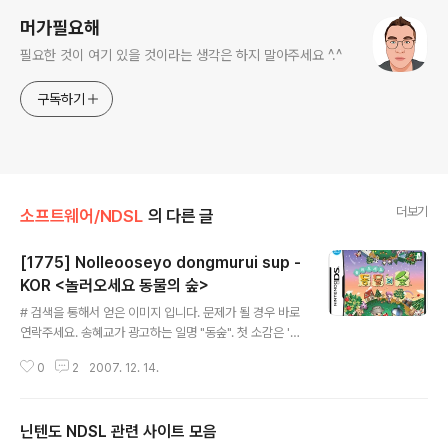
머가필요해
필요한 것이 여기 있을 것이라는 생각은 하지 말아주세요 ^.^
구독하기
더보기
소프트웨어/NDSL
의 다른 글
[1775] Nolleooseyo dongmurui sup -
KOR <놀러오세요 동물의 숲>
글 내용
# 검색을 통해서 얻은 이미지 입니다. 문제가 될 경우 바로
연락주세요. 송혜교가 광고하는 일명 "동숲". 첫 소감은 'M
y Sims'라는 게임과 비슷!! 하지만, 훨씬 더 많은 신경을 쓴
0
2
2007. 12. 14.
게임이라는 것은 확실!! @장르 : 커뮤니케이션 @인원 : 1~
4 인용 @발매 : 2007 / 12 / 06 @가격 : 39,000 원 한
글판이 나오기 전부터도 이 게임은 엄청나게 유명했었다.
닌텐도 NDSL 관련 사이트 모음
하지만, 말이 참 많은(?) 게임이라서 언어의 압박이 좀...^^
글 내용