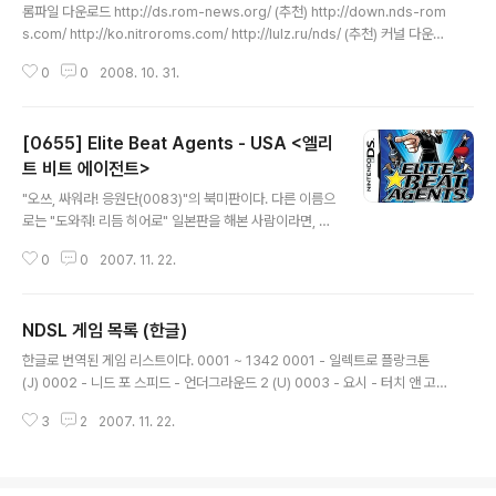
이제, 한글화가 되었으니 마음껏 즐기기만 하면 된다~!!!!
롬파일 다운로드 http://ds.rom-news.org/ (추천) http://down.nds-rom
(로컬라이징이 정말 잘되어있다!!) 이 게임은 그냥 '동물의
s.com/ http://ko.nitroroms.com/ http://lulz.ru/nds/ (추천) 커널 다운로
숲'에서 살면 된다. 해야할 일은 없다. 그냥 하고 싶은 것만
드 http://www.ndstt.com/download.html http://www.r4ds.cn/downl
하면서 살명 된다. 이벤트 처럼 해결해야하는 일이 발생하
0
0
2008. 10. 31.
oad/r4.html http://www.r4ds-a.com/ http://be4u.tistory.com/cate
지만, 안한다고 해도 뭐..
gory/IT/Computer/Software
[0655] Elite Beat Agents - USA <엘리
트 비트 에이전트>
글 내용
"오쓰, 싸워라! 응원단(0083)"의 북미판이다. 다른 이름으
로는 "도와줘! 리듬 히어로" 일본판을 해본 사람이라면, 제
목도 이상하고, 표지 그림도 이상하지!? 음악과 내용도 다
0
0
2007. 11. 22.
르단다. 단순한 번역판이 아니라 음악, 그래픽 모두 다르게
만든 게임이다. 보통은 유저들이 일어판을 더 좋아한다. 북
미판을 추천하는 사람은 찾기 힘들다. 여기에는 '에이브릴
NDSL 게임 목록 (한글)
라빈', '자미로콰이', '후바스탱크'와 같은 가수들의 음악이
글 내용
있다고 한다. 음... 일단 한 번 해보고 다시 글을 남기겠다~
한글로 번역된 게임 리스트이다. 0001 ~ 1342 0001 - 일렉트로 플랑크톤
^^ =================================
(J) 0002 - 니드 포 스피드 - 언더그라운드 2 (U) 0003 - 요시 - 터치 앤 고
===================================
(U) 0004 - 너를 위해서라면 죽을 수 있어 (U) 0005 - 와리오 웨어 - 터치드!
=== 개인적으로 일본판보다 더 재미있다~^^ 내용을 조금
3
2
2007. 11. 22.
(U) 0006 - 직감일필 (U) 0007 - 뿌요 뿌요 피버 (J) 0008 - 팩-픽스 (U) 0
더 이해할 수 있기 때문이겠지...^^ 가장 좋..
009 - 스페이스 인베이더스 DS (J) 0010 - 쿨 104 조커 & 세틀라인 (J) 001
1 - 구루 구루 던지기 (J) 0012 - 아스팔트 - 어반 GT (U) 0013 - 요시 - 터
치 앤 고 (E) 0014 - 팩-픽스 (E) 0015 - 캐치! 터치! 요시! (J) 0016 - 메테오