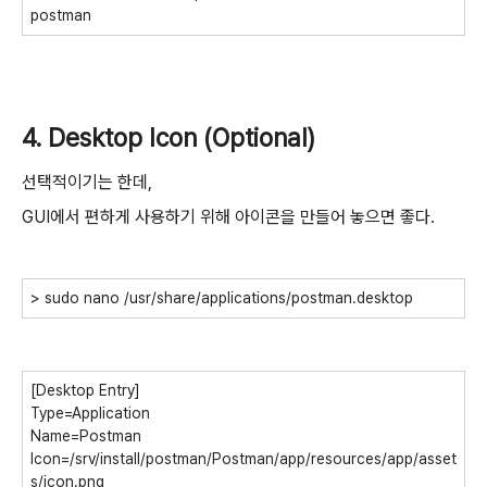
postman
4. Desktop Icon (Optional)
선택적이기는 한데,
GUI에서 편하게 사용하기 위해 아이콘을 만들어 놓으면 좋다.
> sudo nano /usr/share/applications/postman.desktop
[Desktop Entry]
Type=Application
Name=Postman
Icon=/srv/install/postman/Postman/app/resources/app/asset
s/icon.png