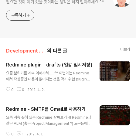
필요한 것이 여기 있을 것이라는 생각은 하지 말아주세요 ^.^
구독하기
더보기
Development Tools/Redmine
의 다른 글
Redmine plugin - drafts (일감 임시저장)
글 내용
요즘 분위기를 계속 이어가서..... ^^ 이번에는 Redmine
에서 작성중인 내용이 없어지는 것을 막기 위한 plugin을
설치해보자. - https://github.com/jbbarth/redmine_
0
0
2012. 4. 2.
drafts 1. plugin download - 우선은 plugins 디렉토
리로 이동 후 git을 이용해서 다운로드 받도록 하자. $ cd
/srv/www/redmine.whatwant.com/redmine/ven
Redmine - SMTP를 Gmail로 사용하기
dor/plugins $ sudo git clone https://github.com/j
글 내용
bbarth/redmine_drafts.git 2. DB migrate - 해당 플
요즘 계속 꽂혀 있는 Redmine 살펴보기~!! Redmine과
러그인은 테이블 생성이 필요하다. $ cd /srv/www/red
같은 ALM (혹은 Project Management ?) 도구들에게
mine.whatwant.com/redmine/ $ sudo..
서 가장 중요한 기능 중의 하나가 바로, 바로 E-mail 기능
0
1
2012. 4. 1.
이다 !!! 여러분들이, 특히 제가 주로 사용하고 있는 Gmail