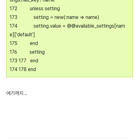
172 unless setting
173 setting = new(:name => name)
174 setting.value = @@available_settings[nam
e]['default']
175 end
176 setting
173 177 end
174 178 end
여기까지...