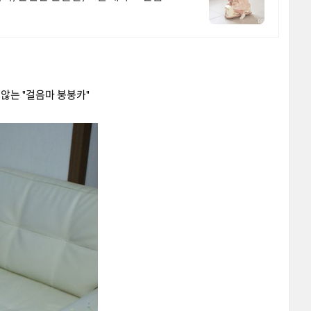
않는 "걸음마 붕붕카"