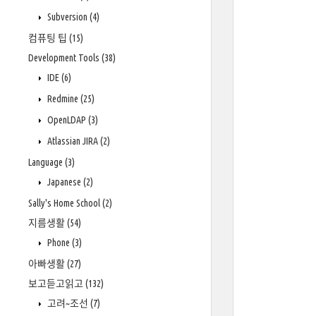
Subversion
(4)
컴퓨팅 팁
(15)
Development Tools
(38)
IDE
(6)
Redmine
(25)
OpenLDAP
(3)
Atlassian JIRA
(2)
Language
(3)
Japanese
(2)
Sally's Home School
(2)
지름생활
(54)
Phone
(3)
아빠생활
(27)
보고듣고읽고
(132)
고려~조선
(7)