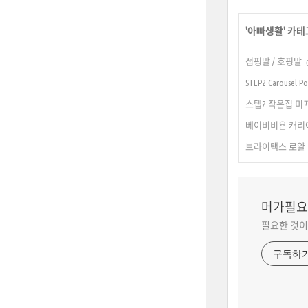
'
아빠생활
' 카
점핑말 / 호핑말
STEP2 Carousel
스텝2 작은집 미끄럼틀 
베이비비욘 캐리어액티브 
브라이택스 로얄 익스트림
머가필요
필요한 것이
구독하