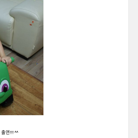
!!! ^^