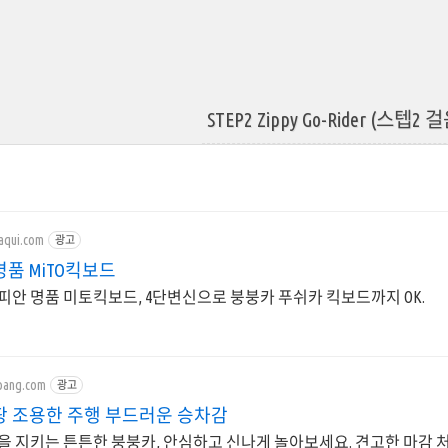
STEP2 Zippy Go-Rider (스텝
aqui.com
광고
품 MiTO킥보드
피안 명품 미토킥보드, 4단변신으로 붕붕카 푸쉬카 킥보드까지 OK.
pang.com
광고
팡 조용한 주행 부드러운 승차감
 지키는 튼튼한 붕붕카, 안심하고 신나게 놀아보세요. 견고한 마감 처리