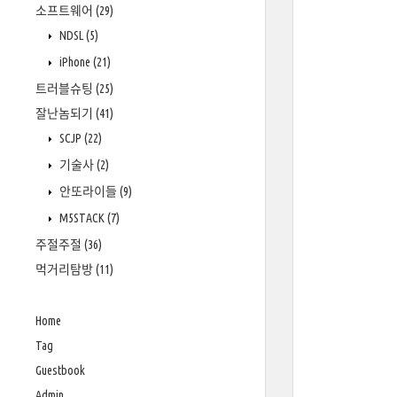
소프트웨어
(29)
NDSL
(5)
iPhone
(21)
트러블슈팅
(25)
잘난놈되기
(41)
SCJP
(22)
기술사
(2)
안또라이들
(9)
M5STACK
(7)
주절주절
(36)
먹거리탐방
(11)
Home
Tag
Guestbook
Admin