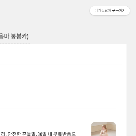
머가필요해
구독하기
2 걸음마 붕붕카)
, 안전한 흔들말, 30일 내 무료반품으