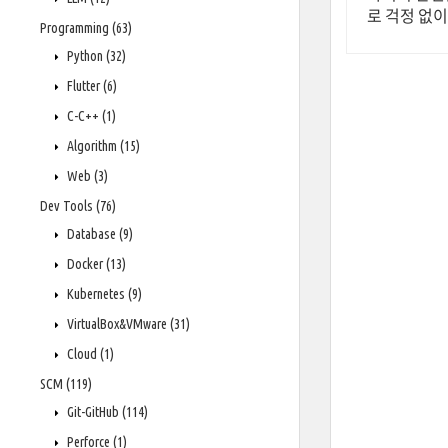
로 걱정 없이
Programming
(63)
Python
(32)
Flutter
(6)
C-C++
(1)
Algorithm
(15)
Web
(3)
Dev Tools
(76)
Database
(9)
Docker
(13)
Kubernetes
(9)
VirtualBox&VMware
(31)
Cloud
(1)
SCM
(119)
Git-GitHub
(114)
Perforce
(1)