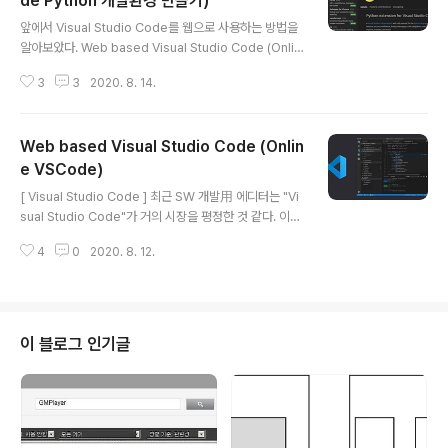
de Python 개발환경 만들기)
글 내용
l) 환경도 포함 즉, `GitHub Codespaces` 서비스는 Cl
앞에서 Visual Studio Code를 웹으로 사용하는 방법을
oud-IDE로 분류할 수 있다. - https://github.com/feat
알아보았다. Web based Visual Studio Code (Onlin
ures/codespaces 아는 사람만 알고 ..
e VSCode)https://www.whatwant.com/entry/We
3
3
2020. 8. 14.
b-based-Visual-Studio-Code-Online-VSCode
그러면 이번에는 Python Code를 작성하기 위한 과정을
살펴보자. 아! 기본 운영체제는 Ubuntu 18.04 이다. [ Py
Web based Visual Studio Code (Onlin
thon ] Python을 설치하자.2.x 와 3.x 모두 설치해버리
자. ❯ sudo apt install python python-pip virtuale
e VSCode)
글 내용
nv❯ sudo apt install python3 python3-pip pytho
[ Visual Studio Code ] 최근 SW 개발用 에디터는 "Vi
n3-venv [ Extension ] VSCode를 실..
sual Studio Code"가 거의 시장을 평정한 것 같다. 이름
이 저렇다고 해서예전의 Visual Studio를 생각하면 안된
4
0
2020. 8. 12.
다. 주위의 일부 고인물(^^)들이VSCode가 Visual Studi
o의 최신판일줄 알고선C나 C++ 개발이 아니라는 이유로
VSCode를 멀리하는데... ^^ VSCode는 그냥 똑똑한 에
디터이다.Extension(Plugin)이 엄청나게 많이 제공되는
Coding할 때 아주 많이 유용한... 음... 사실 에디터로 부르
이 블로그 인기글
기 보다는IDE (Integrated Development Environm
ent)라고부르는 것이 더 맞는 것 같다. 한국말로는 통합개
발환경 ?! [ Remote IDE / Cloud ID..