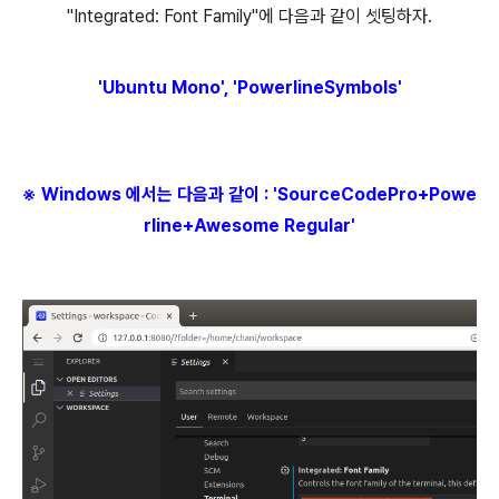
"Integrated: Font Family"에 다음과 같이 셋팅하자.
'Ubuntu Mono', 'PowerlineSymbols'
※ Windows 에서는 다음과 같이 :
'SourceCodePro+Powe
rline+Awesome Regular'