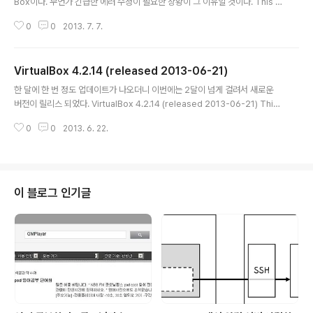
Box이다. 무언가 긴급한 에러 수정이 필요한 상황이 그 이유일 것이다. This is
a maintenance release. The following items were fixed and/or a
0
0
2013. 7. 7.
dded: • OVF/OVA: don't crash on import if no manifest is used (4.
2.14 regression; bug #11895) • GUI: do not restore the current s
napshot if we power-off after a Guru Mediation • Storage: fixed
VirtualBox 4.2.14 (released 2013-06-21)
a crash when hotplugging an empty DVD drive to t..
글 내용
한 달에 한 번 정도 업데이트가 나오더니 이번에는 2달이 넘게 걸려서 새로운
버전이 릴리스 되었다. VirtualBox 4.2.14 (released 2013-06-21) This i
s a maintenance release. The following items were fixed and/or
0
0
2013. 6. 22.
added: VMM: another TLB invalidation fix for non-present pages
VMM: fixed a performance regression (4.2.8 regression; bug #11
674) GUI: fixed a crash on shutdown GUI: prevent stuck keys und
er certain conditions on Windows hosts (bugs ..
이 블로그 인기글