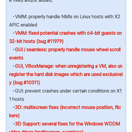
e fixed and/or added:
•VMM: properly handle NMIs on Linux hosts with X2
APIC enabled
•VMM: fixed potential crashes with 64-bit guests on
32-bit hosts (bug #11979)
•GUI / seamless: properly handle mouse wheel scroll
events
•GUI, VBoxManage: when unregistering a VM, also un
register the hard disk images which are used exclusivel
y (bug #10311)
•GUI: prevent crashes under certain conditions on X1
1 hosts
•3D: multiscreen fixes (incorrect mouse position, flic
kers)
•3D Support: several fixes for the Windows WDDM