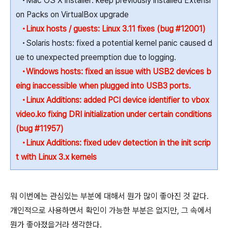
•Mac OS X installer: keep previously installed Extensi
on Packs on VirtualBox upgrade
•Linux hosts / guests: Linux 3.11 fixes (bug #12001)
•Solaris hosts: fixed a potential kernel panic caused d
ue to unexpected preemption due to logging.
•Windows hosts: fixed an issue with USB2 devices b
eing inaccessible when plugged into USB3 ports.
•Linux Additions: added PCI device identifier to vbox
video.ko fixing DRI initialization under certain conditions
(bug #11957)
•Linux Additions: fixed udev detection in the init scrip
t with Linux 3.x kernels
뭐 이번에는 관심있는 부분에 대해서 뭔가 많이 좋아진 것 같다.
개인적으로 사용하면서 확인이 가능한 부분은 없지만, 그 속에서
뭔가 좋아졌을거라 생각한다.