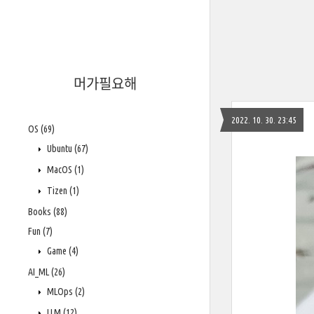
머가필요해
2022. 10. 30. 23:45
OS
(69)
Ubuntu
(67)
MacOS
(1)
Tizen
(1)
Books
(88)
Fun
(7)
Game
(4)
AI_ML
(26)
MLOps
(2)
LLM
(12)