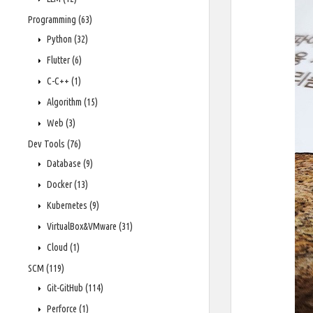
Programming
(63)
Python
(32)
Flutter
(6)
C-C++
(1)
Algorithm
(15)
Web
(3)
Dev Tools
(76)
Database
(9)
Docker
(13)
Kubernetes
(9)
VirtualBox&VMware
(31)
Cloud
(1)
SCM
(119)
Git-GitHub
(114)
Perforce
(1)