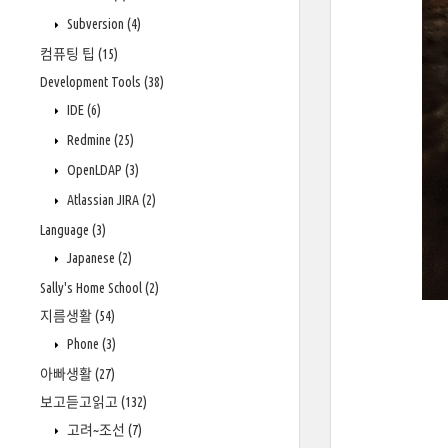
Subversion
(4)
컴퓨팅 팁
(15)
Development Tools
(38)
IDE
(6)
Redmine
(25)
OpenLDAP
(3)
Atlassian JIRA
(2)
Language
(3)
Japanese
(2)
Sally's Home School
(2)
지름생활
(54)
Phone
(3)
아빠생활
(27)
보고듣고읽고
(132)
고려~조선
(7)