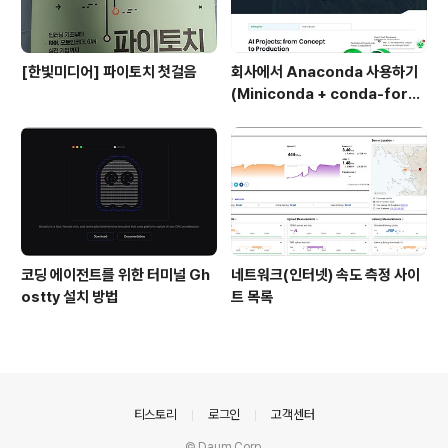
[한빛미디어] 파이토치 첫걸음
회사에서 Anaconda 사용하기
(Miniconda + conda-forg
e)
코딩 에이전트를 위한 터미널 Gh
네트워크(인터넷) 속도 측정 사이
ostty 설치 방법
트 목록
의안내
티스토리
로그인
고객센터
© Daum Corp.