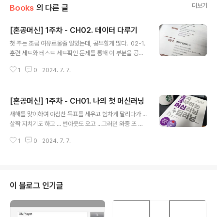
더보기
Books
의 다른 글
[혼공머신] 1주차 - CH02. 데이터 다루기
글 내용
첫 주는 조금 여유로울줄 알았는데, 공부할게 많다. 02-1.
훈련 세트와 테스트 세트확인 문제를 통해 이 부분을 공부
해보자. 1. 머신러닝 알고리즘의 한 종유로서 샘플의 입력
1
0
2024. 7. 7.
과 타깃(정답)을 알고 있을 때 사용할 수 있는 학습방법은
무엇인가요?- 머신러닝은 크게 지도학습과 비지도학습으
로 구분할 수 있고, 정답을 알고 있는 경우 지도학습을 적용
[혼공머신] 1주차 - CH01. 나의 첫 머신러닝
한다.→ ① 지도학습 2. 훈련 세트와 테스트 세트가 잘못
글 내용
만들어져 전체 데이터를 대표하지 못하는 현상을 무엇이라
새해를 맞이하여 야심찬 목표를 세우고 힘차게 달리다가 ...
고 부르나요?- 훈련 세트와 테스트 세트를 만들 때 전체적
살짝 지치기도 하고 ... 번아웃도 오고 ...그러던 와중 또 다
인 데이터 분포를 유지하는 것이 중요하며 그렇지 못한 경
시 심장을 뛰게 해주는 혼공학습단 12기 모집 공지를 발견
우 편향을 보인다.→ ④ 샘플링 편향 3. 사이킷런은 입력
1
0
2024. 7. 7.
했다 !!! 그리고, 정말 고맙게도 지원을 받아주셔서 12기로
데이터(배열)가 어떻게 구성되어 있을 것으로 기대하나요?
활동(공부?)하게 되었다 !!! 이번에 공부할 책은 바로~ 바로
- 문제 해석이 조금 오해..
~"혼자 공부하는 머신러닝+딥러닝" 책을 구매한지는 정말
오래되었는데, 사실 완독하지는 못했었다.예전에 무심코
지나갔던 책 안의 중요한 정보~!!! 이제서야 함께 합니다
이 블로그 인기글
!!! 6주 코스, 열심히 완주해야지 !!! 개인적으로 너무나 존
경하고 애정하는 "박해선"님의 서적인만큼,책 자체의 퀄리
티도 너무나 훌륭하고 예제 및 동영상 등 부수적인 부분들