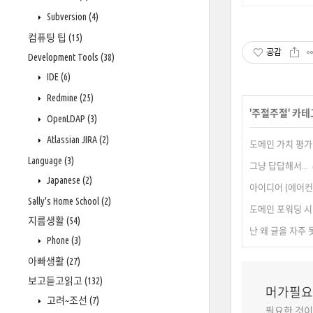
Subversion
(4)
컴퓨팅 팁
(15)
공감
Development Tools
(38)
IDE
(6)
Redmine
(25)
'
주절주절
' 카
OpenLDAP
(3)
Atlassian JIRA
(2)
도메인 가치 평가.
Language
(3)
그냥 답답해서...
Japanese
(2)
아이디어 (에어컨
Sally's Home School
(2)
도메인 포워딩 시
지름생활
(54)
난 왜 글을 자주 
Phone
(3)
아빠생활
(27)
보고듣고읽고
(132)
머가필요
고려~조선
(7)
필요한 것이