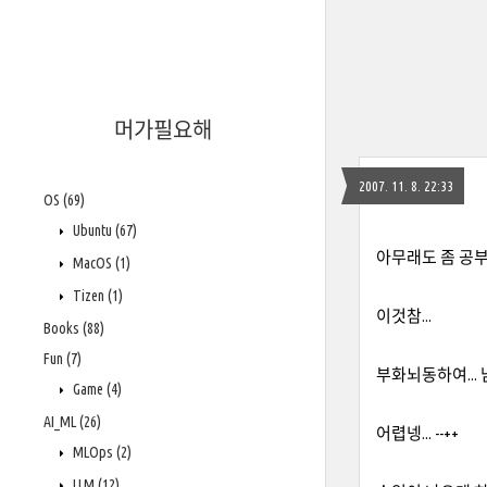
머가필요해
2007. 11. 8. 22:33
OS
(69)
Ubuntu
(67)
아무래도 좀 공부
MacOS
(1)
Tizen
(1)
이것참...
Books
(88)
Fun
(7)
부화뇌동하여... 
Game
(4)
AI_ML
(26)
어렵넹... --++
MLOps
(2)
LLM
(12)