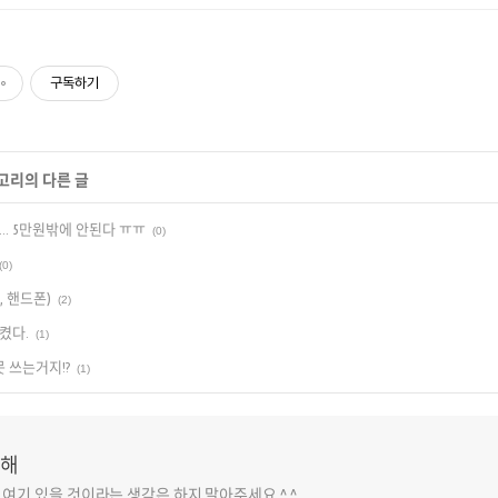
구독하기
테고리의 다른 글
.. 5만원밖에 안된다 ㅠㅠ
(0)
(0)
, 핸드폰)
(2)
켰다.
(1)
못 쓰는거지!?
(1)
해
 여기 있을 것이라는 생각은 하지 말아주세요 ^.^