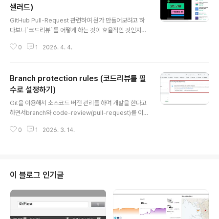
드보다 훨씬 더 큰 의미의 `자동화 도구`이다! - https://gi
샐러드)
글 내용
thub.com/features/actions 최근 AI Agent 만능 시
GitHub Pull-Request 관련하여 뭔가 만들어보려고 하
대가 된 김에이를 이용해서 뭔가 만들어보려고 하다가 Git
다보니`코드리뷰`를 어떻게 하는 것이 효율적인 것인지에
Hub-Actions를 이용해 자동화 도구를 만들어보자고 생
대해서 알아보게 되었다. 그러다가 알게된 "코드리뷰 in 뱅
각..
0
1
2026. 4. 4.
크샐러드 개발 문화"라는 포스팅 !!!왜 진작 알지 못했을
까!? 라는 탄식이 나오게 하는 너무나 유용한 내용이었다. -
https://blog.banksalad.com/tech/banksalad-co
Branch protection rules (코드리뷰를 필
de-review-culture/#커뮤니케이션-비용을-줄이기-위
한-pn-룰 꼭, 반드시 원본글을 완독해보시기를 강력하게
수로 설정하기)
글 내용
추천을 드린다.아래 포스팅은 내가 감동한 부분에 대한 이
Git을 이용해서 소스코드 버전 관리를 하며 개발을 한다고
야기만 조금 남겨보도록 하겠다. Communication: Syn
하면서branch와 code-review(pull-request)를 이야
c vs. Async 회사에서 일을 하다보면 참으로 많은 인터럽
기하지 않으면 안될 것 같다. [ Default Branch ]Git을 처
트 상황이 발생하게 된다.주로..
0
1
2026. 3. 14.
음 공부하면 기본적으로 main branch를 사용한다고 배
울 것이다.(master branch라고 하면 나이 많이 들었다고
인정하는 것이다 !!! 😅) 조금 더 공부하다보면 꼭 "main"
이름이 아니어도 된다는 것을 알 수 있다.하지만, 그냥 "ma
in"으로 정하는 것이 속편하다는 것도 알게된다. 그렇지만
이 블로그 인기글
GitHub을 사용한다면, `기본 브랜치(base branch)`를
변경하는 것이 상당히 쉽다. 그럼, 이렇게 설정한 default
branch에는 바로 commit을 반영하지 못하고반드시 P..