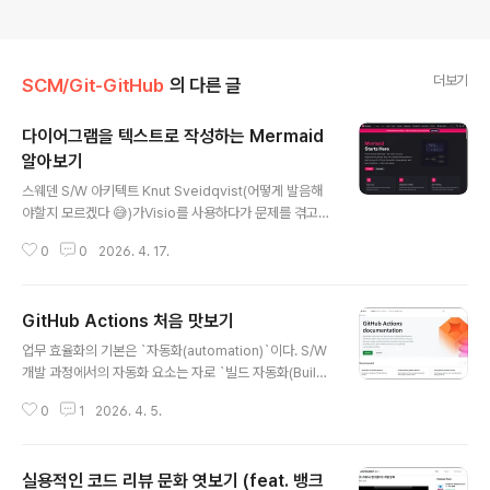
더보기
SCM/Git-GitHub
의 다른 글
다이어그램을 텍스트로 작성하는 Mermaid
알아보기
글 내용
스웨덴 S/W 아키텍트 Knut Sveidqvist(어떻게 발음해
야할지 모르겠다 😅)가Visio를 사용하다가 문제를 겪고선
Markdown 문서와 잘 어울리는 텍스트 기반 다이어그램
0
0
2026. 4. 17.
작성기를 2014년 11월에 만들었다. Mermaid라는 이름
은 당시에 그의 아이들이 보고 있던 디즈니 애니메이션에
서 영감을 받았다고 한다.실제 만든 제품과 전혀 연관성이
GitHub Actions 처음 맛보기
없는 이름이라니 ... ㅋㅋㅋ 🤣 Mermaid는 여러 사이트를
글 내용
보유하고 있다. ① 공식 홈페이지 - https://mermaid.js.
업무 효율화의 기본은 `자동화(automation)`이다. S/W
org/ - URL 주소에서도 보이지만, 기반은 Javascript이
개발 과정에서의 자동화 요소는 자로 `빌드 자동화(Build
다. - 2019년도에는 JavaScript Open Source Awar
Automation)`이고,DevOps 관점에서 자주 언급되는 `
d 수상도 했다(The Most Exciting Use of Techn..
0
1
2026. 4. 5.
CI(Continuous Integration)`라는 단어를한글로 번역
하면 `지속적 통합`이고, 이 역시 빌드와 관련이 되어있다.
그렇다보니 GitHub에서 제공하는 Actions를 `빌드 도구
실용적인 코드 리뷰 문화 엿보기 (feat. 뱅크
`라고만 생각하는 경우가 많다.하지만, 사실 Actions는 빌