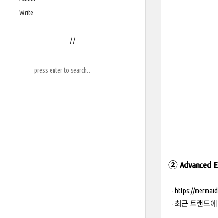
Write
/
/
② Advanced Edi
-
https://mermaid.
- 최근 트랜드에 