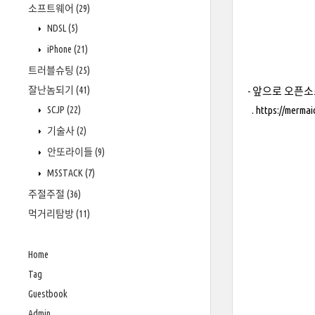
소프트웨어
(29)
NDSL
(5)
iPhone
(21)
트러블슈팅
(25)
잘난놈되기
(41)
- 앞으로 오픈소
.
https://mermai
SCJP
(22)
기술사
(2)
안또라이들
(9)
M5STACK
(7)
주절주절
(36)
먹거리탐방
(11)
Home
Tag
Guestbook
Admin