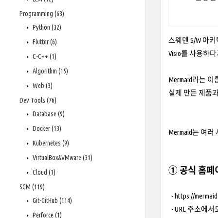
Programming
(63)
Python
(32)
스웨덴 S/W 아키텍
Flutter
(6)
Visio를 사용하
C-C++
(1)
Algorithm
(15)
Mermaid라는
Web
(3)
실제 만든 제품과 
Dev Tools
(76)
Database
(9)
Docker
(13)
Mermaid는 여
Kubernetes
(9)
VirtualBox&VMware
(31)
① 공식 홈페
Cloud
(1)
SCM
(119)
-
https://mermaid.
Git-GitHub
(114)
- URL 주소에서도
Perforce
(1)