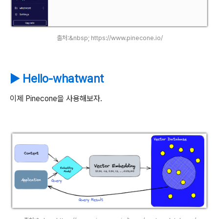
출처:&nbsp; https://www.pinecone.io/
▶ Hello-whatwant
이제 Pinecone을 사용해보자.