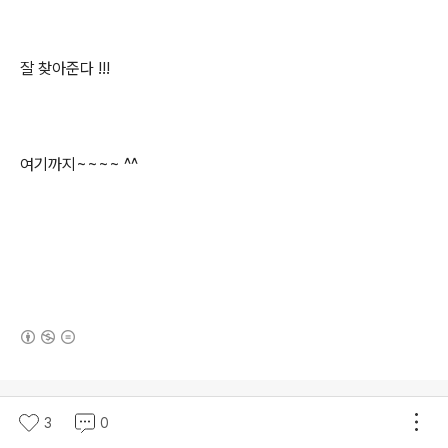
잘 찾아준다 !!!
여기까지~~~~ ^^
(새창열림)
로그 정보
머가필요해
3
0