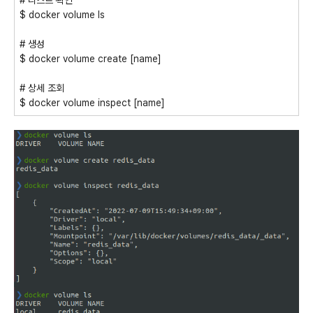
# 리스트 확인
$ docker volume ls
# 생성
$ docker volume create [name]
# 상세 조회
$ docker volume inspect [name]