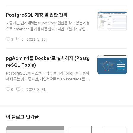
내용을 보면 믿을만한 것 같다. - https://sqlite.org/fas
terthanfs.html 그런데, 정말 드라마틱한 속도 차이를 보
PostgreSQL 계정 및 권한 관리
이는 것은read latency 그래프에서 보이는 것처럼 Win1
글 내용
0과의 비교이다. 빠르다 !!! 하지만, 어디까지나 제한적인
보통 개발 단계에서는 Superuser 권한을 갖고 있는 계정
상황에서만 SQLite 사용을 추천하고,대용량이거나 MSA
으로 database를 사용하곤 한다. (나만 그런가?) 당연히
와 같은 상황에서는 Postgres를 사용하는 것이 훨 나은
그 누구도 추천하지 않는, 바람직하지 않은 계정 사용법이
선택이다. - https://news.hada.io/to..
3
0
2022. 3. 23.
다. 그러면 적절한 권한을 갖고 있는 개발용 계정을 생성해
서 사용해야하고 그래서 지금은 계정 생성 및 삭제, 권한 부
여 방법 등에 대해서 살펴볼 시간이다. 0. Environment -
pgAdmin4를 Docker로 설치하자 (Postg
[PostgreSQL을 Docker로 설치하자](https://www.
whatwant.com/entry/PostgreSQL-Docker) 1. ps
reSQL Tools)
글 내용
ql - docker 환경에 특화된 내역이긴 하지만, 기록 차원
PostgreSQL을 시스템에 직접 붙어서 `psql`을 이용해
에서 남긴다. ❯ docker exec -it postgres /bin/bas
서 다루는 것도 좋지만, 개인적으로 Web Interface를 통
h root@d0b1fa1bb2b1:/# psql -U po..
해서 database의 현황을 살펴보는 것을 좋아하기에 Pos
0
0
2022. 3. 21.
tgreSQL을 설치하고 난 다음에 바로 찾아본 것이 바로 `
pgAdmin4`이다. 깔끔한 설치를 위해 Docker로 한 번
설치해봤다. 0. PostgreSQL 설치 - [PostgreSQL을
Docker로 설치하자](https://www.whatwant.com/e
ntry/PostgreSQL-Docker) 1. pgAdmin4 설치 - 그
이 블로그 인기글
냥 바로 실행하자. - email 주소와 password는 각자 취
향에 다라 지정해주면 된다. ❯ sudo docker run -p 50
50:80 -e 'PGADMIN_DEFAULT_..