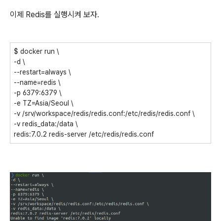
이제 Redis를 실행시켜 보자.
$ docker run \
-d \
--restart=always \
--name=redis \
-p 6379:6379 \
-e TZ=Asia/Seoul \
-v /srv/workspace/redis/redis.conf:/etc/redis/redis.conf \
-v redis_data:/data \
redis:7.0.2 redis-server /etc/redis/redis.conf