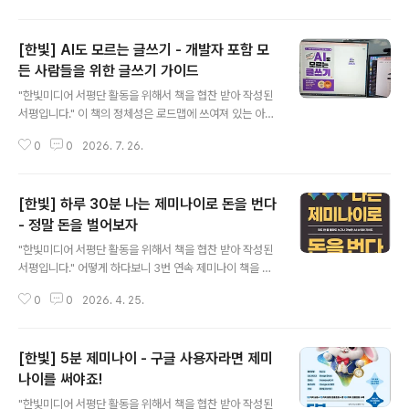
보자마자 연필로 그려진 저자가 궁금해졌다.그런데, 책에
는 저자에 대한 설명이 없어서 간단하게 검색을 해봤더니,
[한빛] AI도 모르는 글쓰기 - 개발자 포함 모
유명한 분이셨다 !!! - https://search.kyobobook.co.
kr/search?keyword=%EC%84%9C%EC%A7%8
든 사람들을 위한 글쓰기 가이드
글 내용
0%EC%98%81&target=total&totalType=kyobo
"한빛미디어 서평단 활동을 위해서 책을 협찬 받아 작성된
&ra=date&chrcCode=1000509412 내가 봤던 많은
서평입니다." 이 책의 정체성은 로드맵에 쓰여져 있는 아래
책의 저자이셨다! 왜 몰랐을까!? 왜 책에 저자 이력을 기재
문구에 모든 것이 담겨있다. 책의 구성은 아래와 같다. 성질
하지 않으셨을까?아! ..
0
0
2026. 7. 26.
급한 사람이라면 3장 살펴보고,필요한 사례만 4~6장에서
찾아보는 방식으로 책을 봐도 될 것 같다. 1장 잘 쓰인 글의
가치를 설명하는 부분을 보면서 정말 많이 반성을 하게 되
[한빛] 하루 30분 나는 제미나이로 돈을 번다
었다. 서비스에서 종종 "권한이 없습니다"와 같은 시스템
메시지를 전달하곤 했는데,이렇게 문제만 알려주는 것에서
- 정말 돈을 벌어보자
글 내용
그치지 말고 아래와 같은 메시지를 전달했어야 했다! "이
"한빛미디어 서평단 활동을 위해서 책을 협찬 받아 작성된
기능은 편집 권한이 있는 사용자만 이용할 수 있습니다. 권
서평입니다." 어떻게 하다보니 3번 연속 제미나이 책을 공
한이 필요한 경우 [설정] > [권한] > [권한 신청]을 눌러 요
부하게 되었다 !!!이 정도 되었으면 제미나이 전문가가 되어
청해 주세요" 이런 식으로 메시지를 전달했다면 사용자로
0
0
2026. 4. 25.
야 할 것만 같은 압박감이 밀려오는 것 같다. 😅 어!? 간만
부터의 그..
에 보는 초판 2쇄 발행 이력이 있다.와우~ 확실히 "돈을 버
는" 주제에 대한 사람들의 관심이 정말 큰 것 같다.(나도 사
[한빛] 5분 제미나이 - 구글 사용자라면 제미
실 그래서 이 책을 선택했다 😅) 최근 `AI 수익화`와 관련
한 컨텐츠가 우후죽순 쏟아지는 이유는 아래와 같은 이론
나이를 써야죠!
글 내용
(?)에 기반하고 있다. 이 책 역시 제미나이를 공부하는 것에
"한빛미디어 서평단 활동을 위해서 책을 협찬 받아 작성된