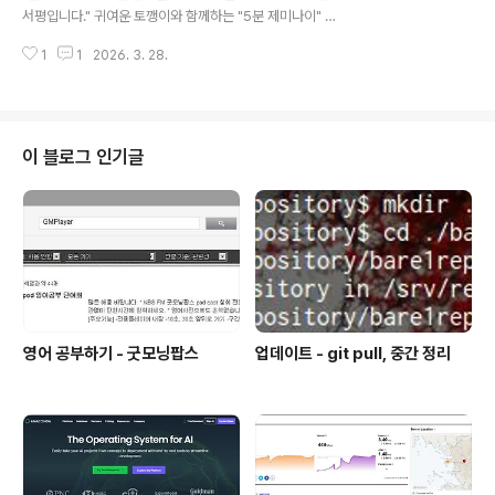
포커스를 맞춘 책이 아니라제미나이라는 도구를 이용하여
서평입니다." 귀여운 토깽이와 함께하는 "5분 제미나이" !!!
수익화를 하는 방법을 배우기 위한 책이다.책에서도 대상
어떻게 하다보니 지난 달에도 제미나이였는데 이번 달에도
독자를 그렇게 설정하고 있다. 그리고, 이 책으로 공부하
1
1
2026. 3. 28.
제미나이를 공부하게 되었다. ㅋ- [한빛] "누구나 아는 나
는..
만 모르는 제미나이", 이제는 나도 아는 제미나이? "누구나
아는 나만 모르는 제미나이" 책이 입문서라고 한다면,"5분
제미나이" 책은 기본서 정도로 볼 수 있을 것 같다. 2권의
책 모두 S/W개발자만 위한 것이 아니고, 모두를 위한 책이
이 블로그 인기글
다.그리고, 정말 성의 충만한(?) 책이기도 하다. 동영상 강
의 및 프롬프트를 포함해서 다양한 자료를 제공해주고 있
다.엑셀 파일도 그냥 시트 하나가 아니라 여러 개의 시트로
많은 것을 공유해준다. 목차를 보면 이 책의 특징을 더 ..
영어 공부하기 - 굿모닝팝스
업데이트 - git pull, 중간 정리