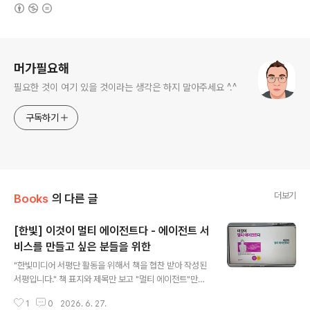
(새창열림)
로그 정보
머가필요해
필요한 것이 여기 있을 것이라는 생각은 하지 말아주세요 ^.^
구독하기
더보기
Books
의 다른 글
[한빛] 이것이 멀티 에이전트다 - 에이전트 서
비스를 만들고 싶은 분들을 위한
글 내용
"한빛미디어 서평단 활동을 위해서 책을 협찬 받아 작성된
서평입니다." 책 표지와 제목만 보고 "멀티 에이전트"만을
위한 책이라고 착각하면 절대 안된다."AI Agent"를 개발
1
0
2026. 6. 27.
하고 싶은 분들을 위한 친절한 안내서이다. eBook을 열어