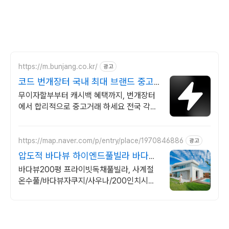
https://m.bunjang.co.kr/
광고
코드 번개장터 국내 최대 브랜드 중고
거래
무이자할부부터 캐시백 혜택까지, 번개장터
에서 합리적으로 중고거래 하세요 전국 각지
에서 올라오는 전국구 최다 상품 매일 10만
개 이상의 신규 상품 업로드
https://map.naver.com/p/entry/place/1970846886
광고
압도적 바다뷰 하이엔드풀빌라 바다뷰
자쿠지 상시 무료
바다뷰200평 프라이빗독채풀빌라, 사계절
온수풀/바다뷰자쿠지/사우나/200인치시네
마 200평 잔디정원, 소파에서 바다뷰, 에메
랄드 감성 수영장, 핀란드 사우나, 불멍