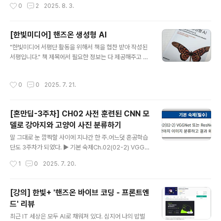
작성시간
0
2
2025. 8. 3.
아량을 갖고 계시는 우리 족장님이 한 주 유예를 해주셨다
!!! ▶ 기본 숙제 (필수)CH03 (03-1, 03-2) MobileNet
또는 EfficientNet으로 이미지 분류하고 예측 결과 화면
[한빛미디어] 핸즈온 생성형 AI
캡쳐하기 코드를 살펴보면 딱히 설명할 것은 없다.Mobile
글 내용
"한빛미디어 서평단 활동을 위해서 책을 협찬 받아 작성된
Net 구조에 맞춰서 구성을 해주는 방식이다. ▶ 추가 숙제
서평입니다." 책 제목에서 필요한 정보는 다 제공해주고 있
(선택)CH03 (03-3) 텐서플로 허브에서 모델을 불러오는
다.트랜스포머와 디퓨전 모델 기반의 생성형 AI를 실습해
코드와 실행 결과 설명하기 상당히 특이한데, kerasLaye
보면서 공부할 수 있도록 해주는 책이다. 그것도 6월 30일
r를 다운로드 받는 방식으로 불러온다.입력을 받는 부분에
작성시간
0
0
2025. 7. 21.
에 출간한 따끈따끈한 책이다.참고로 원서는 24년 11월에
있어서 이미지 크..
출간했다. 이 책은 입문자를 위한 책은 아니다.파이썬이나
파이토치 등을 써봤고, 머신러닝이나 딥러닝에 대해서 살
[혼만딥-3주차] CH02 사전 훈련된 CNN 모
짝은 공부한 사람들을 위한 책이다. 그리고, 개인적으로 아
델로 강아지와 고양이 사진 분류하기
주 좋아하는 풀컬러 책이다 !!! 최근 빠르게 발전하고 변화
글 내용
하는 AI 세상이다보니원서의 코드들이 지금 실행하기에 이
말 그대로 눈 깜짝할 사이에 지나간 한 주.어느덧 혼공학습
슈가 있을 수도 있는데,예제 코드들을 다시 확인하고 정리
단도 3주차가 되었다. ▶ 기본 숙제Ch.02(02-2) VGGN
해서 제공해주신다.- https://github.com/yk-genai/g
et 또는 ResNet으로 고양이/강아지 이미지 분류하고 결
작성시간
1
0
2025. 7. 20.
e..
과 화면 캡처하기 VGGNet으로 실행한 결과인데, 왠지 아
쉬워서 ResNet까지 해봤다. ▶ 추가 숙제Ch.02(02-1,
02-2, 02-3) AlexNet, VGGNet, ResNet 중 하나를
[강의] 한빛+ '핸즈온 바이브 코딩 - 프론트엔
골라 모델 구조를 그림 또는 표로 정리하기 손으로 한 번 그
드' 리뷰
려보려다가.... 그냥 summary 찍어버렸다 ^^
글 내용
최근 IT 세상은 모두 AI로 채워져 있다. 심지어 나의 밥벌