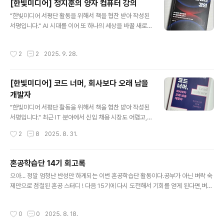
[한빛미디어] 정지훈의 양자 컴퓨터 강의
인 것 처럼 말할 수도 있는 것이다. LLM 자체가 확률을 기
글 내용
"한빛미디어 서평단 활동을 위해서 책을 협찬 받아 작성된
반으로 하기에 "hallucination(환각)"을 완전히 없앨 수는
서평입니다." AI 시대를 이어 또 하나의 세상을 바꿀 새로
없겠지만어떻게 하면 줄일 수 있는지 그 방법을 배워야만
운 기술 아이템으로 가장 각광을 받고 있는 "양자 컴퓨터"
하는 것이다. "프롬프트 엔지니어링"이라는 제목을 보고처
과학계에서도 정말 핫한 주제인 "양자 역학"에 기반한IT
음에는 ChatGPT와 같은 웹 화면에서 프롬프팅을 하는 것
작성시간
2
2
2025. 9. 28.
기술 트렌드이자 기술적으로도 투자 시장에서도 정말 핫한
을 예상했는데, 이 책은 표지에 hint가 있는 것처럼 L..
"양자 컴퓨터" 이다 !!! https://www.youtube.com/wat
ch?v=u6sGn9GsAjQ IT 기술 관련하여 깊이 있는 컨텐
[한빛미디어] 코드 너머, 회사보다 오래 남을
츠를 꾸준히 계속 올려주는 "티타임즈TV" 채널에서많이
개발자
봤던 분이 출간한 책이라서 재미있었다. 사실 처음 책을 받
글 내용
고는 "아! 양자 역학에 대해서 공부를 해봐야겠구나"라는
"한빛미디어 서평단 활동을 위해서 책을 협찬 받아 작성된
생각이 먼저 들었다.그런데, 목차를 보니... 제목에서 "양자
서평입니다." 최근 IT 분야에서 신입 채용 시장도 어렵고,
역학"을 찾아볼 수 없다.서브 챕터로 "1...
희망 퇴직이나 정리 해고 등의 이야기가 나오는 시기이다
작성시간
2
8
2025. 8. 31.
보니"코드 너머, 회사보다 오래 남을 개발자"라는 책 제목
은 아주 자극적이었다! "코드 너머"라는 부분으로 인해서
처음에 드는 생각은 "어?! 코딩 말고 AI 역량을 말하는 것인
혼공학습단 14기 회고록
가?"이었다. 어?! 그런데, 지은이들이 왠지 전부 낯익은 이
글 내용
으아... 정말 엄청난 반성만 하게되는 이번 혼공학습단 활동이다.공부가 아닌 벼락 숙
름들이네?! 표지에 나온 4명 외에도 3명의 지은이가 더 포
제만으로 점철된 혼공 스터디 ! 다음 15기에 다시 도전해서 기회를 얻게 된다면,벼락
함되어 총 7명의 지은이들이 만든 책이라고 한다.그리고,
숙제가 아닌 꼼꼼한 공부를 하는 착실한 학생이 되도록 해야겠다. 겉멋만 들어서 이
내가 알고 있는대로 지은이들은 전부 데브렐(RedRel) 업
미 공부했던 알고 있는 내용이라고 쓱~쓱~ 넘겨버렸던 딥러닝 개념들인데,벼락 숙
무 관련자들이다. 데브렐(DevRel, DR, Developer Rel
작성시간
0
0
2025. 8. 18.
제하면서 코드를 살펴보면... 사실 혼자서 해보라고 하면 어떻게 해야할지 엄두도 나
ations)이라는 직무는개발자들을 위한 소통, 교..