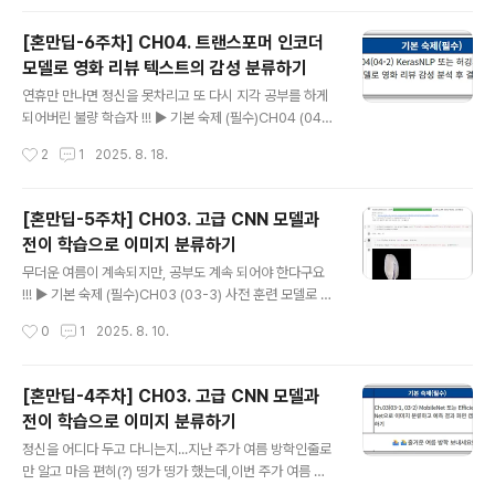
지 않는 내용들이었다. 다시 한 번 스터디할 때에는 PyTorch로 하나씩 직접 포팅해
보면서전부 내 것으로 만드는 과정을 가져보도록 해야겠다.
[혼만딥-6주차] CH04. 트랜스포머 인코더
모델로 영화 리뷰 텍스트의 감성 분류하기
글 내용
연휴만 만나면 정신을 못차리고 또 다시 지각 공부를 하게
되어버린 불량 학습자 !!! ▶ 기본 숙제 (필수)CH04 (04-
2) KerasNLP 또는 허깅페이스 BERT 모델로 영화 리뷰
작성시간
2
1
2025. 8. 18.
감성 분석 후 결과 캡처하기 제공된 샘플 코드에서는 A10
0으로 학습했다고 하는데, T4로도 진행은 되었다.다만, 엄
청 오래걸렸을뿐... label 값이랑 비교해보면 100% 정답
[혼만딥-5주차] CH03. 고급 CNN 모델과
을 맞췄다라는 것을 알 수 있다.코멘트 내용도 참고해서 볼
전이 학습으로 이미지 분류하기
수 있도록 추가해봤다. "0" 값이 부정적인 평가이고, "1" 값
글 내용
이 긍정적인 평가이다.
무더운 여름이 계속되지만, 공부도 계속 되어야 한다구요
!!! ▶ 기본 숙제 (필수)CH03 (03-3) 사전 훈련 모델로 피
스타치오 품종 이미지 분류 실습 후 결과 캡처하기 ① 피스
작성시간
0
1
2025. 8. 10.
타치오 이미지 파일 다운로드 ② 사전 훈련된 모델을 이용
해서 품종 분류 예측 (EfficientNetB7 모델) 오늘은 일정
이 좀 있어서 여기까지만 !
[혼만딥-4주차] CH03. 고급 CNN 모델과
전이 학습으로 이미지 분류하기
글 내용
정신을 어디다 두고 다니는지...지난 주가 여름 방학인줄로
만 알고 마음 편히(?) 띵가 띵가 했는데,이번 주가 여름 방
학이고 지난 주는 공부를 했었어야 했다는 !!! 다행히, 넓은