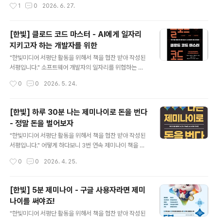
작성시간
1
0
2026. 6. 27.
청해 주세요" 이런 식으로 메시지를 전달했다면 사용자로
하고 싶은 분들을 위한 친절한 안내서이다. eBook을 열어
부터의 그..
보자마자 연필로 그려진 저자가 궁금해졌다.그런데, 책에
는 저자에 대한 설명이 없어서 간단하게 검색을 해봤더니,
[한빛] 클로드 코드 마스터 - AI에게 일자리
유명한 분이셨다 !!! - https://search.kyobobook.co.
지키고자 하는 개발자를 위한
kr/search?keyword=%EC%84%9C%EC%A7%8
글 내용
0%EC%98%81&target=total&totalType=kyobo
"한빛미디어 서평단 활동을 위해서 책을 협찬 받아 작성된
&ra=date&chrcCode=1000509412 내가 봤던 많은
서평입니다." 소프트웨어 개발자의 일자리를 위협하는 가
책의 저자이셨다! 왜 몰랐을까!? 왜 책에 저자 이력을 기재
장 강력한 코딩 에이전트 도구인 '클로드 코드'를 공부하기
작성시간
0
0
2026. 5. 24.
하지 않으셨을까?아! ..
위한 도서이다. 아랫 부분을 잘 살펴보기 바란다.632 페이
지 ... 그렇지, 마스터 하려면 이 정도 분량은 되어야 하는 것
이지 !!! '클로드 코드'에 대한 인기 덕분이기도 하겠지만,이
[한빛] 하루 30분 나는 제미나이로 돈을 번다
책이 충분히 좋은 내용을 담고 있기에 1달도 안되어 2쇄까
- 정말 돈을 벌어보자
지도 이어지고 있는 것 같다. '지은이의 말' 부분을 보면 이
글 내용
책이 어떤 컨셉으로 작성된 것인지를 알려주고 있다. 책 표
"한빛미디어 서평단 활동을 위해서 책을 협찬 받아 작성된
지에도 나와있지만, 이 책은 TDD/SDD에 대한 것을 중심
서평입니다." 어떻게 하다보니 3번 연속 제미나이 책을 공
으로 하되 도구로써 Claude Code를 사용하고 있는 것이
부하게 되었다 !!!이 정도 되었으면 제미나이 전문가가 되어
작성시간
0
0
2026. 4. 25.
다.도구 보다는 TDD/SDD와 같은 개발 방법론을..
야 할 것만 같은 압박감이 밀려오는 것 같다. 😅 어!? 간만
에 보는 초판 2쇄 발행 이력이 있다.와우~ 확실히 "돈을 버
는" 주제에 대한 사람들의 관심이 정말 큰 것 같다.(나도 사
[한빛] 5분 제미나이 - 구글 사용자라면 제미
실 그래서 이 책을 선택했다 😅) 최근 `AI 수익화`와 관련
나이를 써야죠!
한 컨텐츠가 우후죽순 쏟아지는 이유는 아래와 같은 이론
글 내용
(?)에 기반하고 있다. 이 책 역시 제미나이를 공부하는 것에
"한빛미디어 서평단 활동을 위해서 책을 협찬 받아 작성된