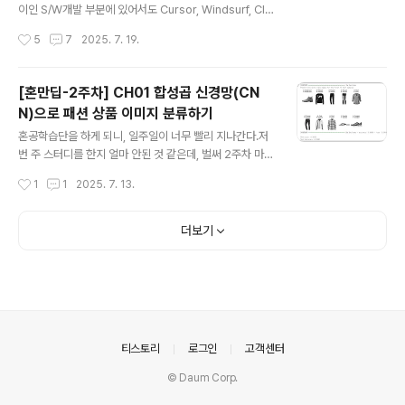
이인 S/W개발 부분에 있어서도 Cursor, Windsurf, Clin
e 등의AI Coding Assistant 도구들이 춘추전국시대 처
작성시간
5
7
2025. 7. 19.
럼 우후죽순 쏟아지며 개발자들의 자리를 위협하고 있다.
이에 있어서 결정적인 트리거가 된 요소 中 하나가안드레
카파시 아저씨가 외친 "바이브 코딩"이라는 키워드가 대중
[혼만딥-2주차] CH01 합성곱 신경망(CN
화 되어버린 것이라고 생각한다. 그런데, 과연 "바이브 코
N)으로 패션 상품 이미지 분류하기
딩"이라는 것이 무엇일까? 그냥 "테트리스 게임 만들어
글 내용
줘"라고만 외치면 되는 것일까? "바이브 코딩"이라는 것이
혼공학습단을 하게 되니, 일주일이 너무 빨리 지나간다.저
무엇인지, 어떻게 해야하는 것인지 알고자 하던 와중에너
번 주 스터디를 한지 얼마 안된 것 같은데, 벌써 2주차 마지
무나 좋은 기회가 되어 신청한 리뷰어 신청이 당첨이 되어
막 날이라니... 정말 다행인 것은 다음 챕터가 아닌 Chapt
작성시간
1
1
2025. 7. 13.
버렸다! 앗싸!!! 한빛+ 강의 목록도 AI가 모두 채우고 있다
er 01 실습이라 큰 부담은 되지 않았다. 😅 ▶ 기본 숙제
^..
(필수)Ch.01(01-3) LeNet으로 Fashion MNIST 분류
실습 후 예측 결과 화면 캡쳐하기 앞서 분류되어 있는 test
더보기
데이터를 가지고 실행하도록 했고,눈으로 좀 보고 싶어서
앞의 10개 데이터는 화면에 보여주도록 했다. ▶ 추가 숙제
(선택)예측이 틀린 이미지를 골라 "왜 틀렸을까?" 추측해보
기 실제로는 "Coat"인데, "Pullover"로 예측을 한 샘플이
다.전체적으로 예측값과 실제값 사이의 matrix를 찍어보
면 다음과 같다. ..
의안내
티스토리
로그인
고객센터
© Daum Corp.