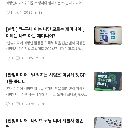
포커스를 맞춘 책이 아니라제미나이라는 도구를 이용하여
서평입니다." 귀여운 토깽이와 함께하는 "5분 제미나이" !!!
수익화를 하는 방법을 배우기 위한 책이다.책에서도 대상
어떻게 하다보니 지난 달에도 제미나이였는데 이번 달에도
작성시간
1
1
2026. 3. 28.
독자를 그렇게 설정하고 있다. 그리고, 이 책으로 공부하
제미나이를 공부하게 되었다. ㅋ- [한빛] "누구나 아는 나
는..
만 모르는 제미나이", 이제는 나도 아는 제미나이? "누구나
아는 나만 모르는 제미나이" 책이 입문서라고 한다면,"5분
[한빛] "누구나 아는 나만 모르는 제미나이",
제미나이" 책은 기본서 정도로 볼 수 있을 것 같다. 2권의
이제는 나도 아는 제미나이?
책 모두 S/W개발자만 위한 것이 아니고, 모두를 위한 책이
글 내용
다.그리고, 정말 성의 충만한(?) 책이기도 하다. 동영상 강
"한빛미디어 서평단 활동을 위해서 책을 협찬 받아 작성된
의 및 프롬프트를 포함해서 다양한 자료를 제공해주고 있
서평입니다." 정말 고맙게도 2026년 서평단에 또 선발되
다.엑셀 파일도 그냥 시트 하나가 아니라 여러 개의 시트로
었다. `한빛미디어` 정말 사랑해요 !!! 😍하지만, 개인적으
작성시간
0
0
2026. 2. 23.
많은 것을 공유해준다. 목차를 보면 이 책의 특징을 더 ..
로 조금 아쉬운 점은 올해 부터는 종이책이 아니라 전자책
(이북)으로 책을 제공받는다.쌓여가는 책들을 바라보는 것
이 나의 행복이었는데 ... 😥그래도 우수리뷰어로 3번 선발
[한빛미디어] 일 잘하는 사람은 이렇게 챗GP
되면 종이책을 받을 수 있다니까, 열심히 해봐야겠다 !!! 😁
T를 씁니다
이번에 살펴볼 책은 "누구나 아는 나만 모르는 제미나이"
글 내용
이다.이북이다보니 모니터 화면으로 책 표지를 찍어어야
"한빛미디어 서평단 활동을 위해서 책을 협찬 받아 작성된
했다 😅 사실 책 표지가 개인적인 취향이 아니었지만(좀 더
서평입니다." 책 제목에 챗GPT라고 쓰여져 있다고, 챗GP
예쁘게 만들어주시지 😋),간만에 정말 보기 편한 내 입맛에
T만을 위한 책이 아니다.여러 AI 도구들을 사용해서 업무
작성시간
0
0
2025. 12. 28.
딱 맞는 책이었다. 그런데 !!! 이 책이 가장 마음에 드는 ..
생산성을 높이는 방법을 알려주는 책이다. 처음에는 25년
12월 12일에 챗GPT 사용법을 알려주는 책을 ?! 이라는
의문점이 있었다.한 때 (최근?) 온라인 서점에서 IT 부분을
[한빛미디어] 바이브 코딩 너머 개발자 생존
거의 점령했던 책들이 바로 이런 비슷한 제목들이었기 때
법