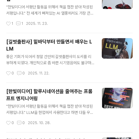
문이다. 하지만, 책을 살펴보면서, "아! 이렇게 잘 정리된 책
글 내용
이 필요할 때가 되었구나!"라는 생각이 들었다. 이 책의 저
"한빛미디어 서평단 활동을 위해서 책을 협찬 받아 작성된
자인 '장병준'님은 SK텔레콤과 같은 대기업에서도 일 한
서평입니다." 전 세계가 빠져있는 AI 열풍에서도 가장 큰
경험이 있으시고블라인드(Blind)와 같은 스타트업에서도
비중을 차지하고 있는 것이 바로 Software Developm
작성시간
1
1
2025. 11. 23.
일 한 경험이 있으신 다양한 업무 경험을 갖고 계신 분이
ent 분야이고,그러한 AI 코딩 분야에서도 최근 가장 핫한
다...
키워드가 바로 "바이브 코딩(Vibe Coding)"이다. 그리
고, 이러한 열풍에 발맞춰서 뉴스에서 계속 언급되고 있는
[길벗출판사] 밑바닥부터 만들면서 배우는 L
것이"소프트웨어 개발자의 해고", "취업난" 이다. AI의 엄
LM
청난 발전에 따라 개발자들도 변화를 해야 한다.바로 그 이
글 내용
야기를 이 책 "바이브 코딩 너머 개발자 생존법"에서 말하
좋은 기회가 되어서 정말 간만에 길벗출판사의 도서를 리
고 있다. 그렇다.지금 개발자는 "생존법"에 대해서 고민을
뷰하게 되었다. 개인적으로 좀 바쁜 시기였음에도 불구하
해야하는 시기인 것이다. 살아 남아야 한다. 출간한지 얼마
고, 도저히 피할 수 없는 너무나 매력적인 조건들이라 리뷰
작성시간
0
0
2025. 11. 22.
안된 따끈따끈한 책이다. 지은이 "에디 오스마니(Ad..
신청을 하지 않을 수 없었다.- 최근 진행하고 있는 스터디
에서 트랜스포머를 건드려보고 있는데, 직접 만들어보는 G
PT 라니 !!!- 개인적으로 공부할 때 가장 좋아하는 스크래
[한빛미디어] 할루시네이션을 줄여주는 프롬
치 부터 직접 구현해보는 방식이다 !!!- 원서의 출처가 MA
프트 엔지니어링
NNING 이라면.... 최소한 기본 이상은 될거라는 믿음이 있
글 내용
다 !!!- 소스코드 구현도 PyTorch 기반으로 했다. 와우 !!!-
"한빛미디어 서평단 활동을 위해서 책을 협찬 받아 작성된
내가 너무나 추종하는 박해선님이 옮긴이로 참여한 책이다
서평입니다." LLM을 현업에서 사용한다고 하면 다들 우려
!!! 우와 !!!- 박해선님이 참여했다면 ... 하나 하나 꼼꼼하게
하면서 말하는 것이 바로 "hallucination(환각)" 현상이
작성시간
0
0
2025. 10. 28.
다시 만들어 주시는 샘플 코드들이 기대되고 ... ..
다. 실무에서는 예측 가능한 것이 중요하고, 정확한 것이 중
요한데LLM 특성상 확률로 결정되는 부분들이 있기에 예
상을 벗어난 답변을 할 수도 있고정확하지 않은 것을 사실