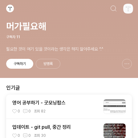
검색하기
티스토리
머가필요해
구독자
11
필요한 것이 여기 있을 것이라는 생각은 하지 말아주세요 ^.^
구독하기
방명록
신고하기 레이어
열기
인기글
영어 공부하기 - 굿모닝팝스
0
0
조회
82
업데이트 - git pull, 중간 정리
0
0
조회
30